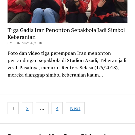
Tiga Gadis Iran Penonton Sepakbola Jadi Simbol
Keberanian
BY . ON MAY 4, 2018
Foto dan video tiga perempuan Iran menonton
pertandingan sepakbola di Stadion Azadi, Teheran jadi
viral. Pasalnya, menurut Reuters Selasa (1/5/2018),
mereka dianggap simbol keberanian kaum…
Posts
1
2
…
4
Next
pagination