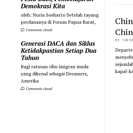
Demokrasi Kita
oleh: Nuria Soeharto Setelah tayang
Chin
perdananya di Forum Papua Barat,
Chin
Comments closed
BY . ON JU
Generasi DACA dan Siklus
Ketidakpastian Setiap Dua
Departe
Tahun
menyebu
sejumla
Bagi ratusan ribu imigran muda
kapal-k
yang dikenal sebagai Dreamers,
Amerika
Comments closed