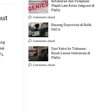
Ketakutan dan Penipuan:
Wajah Lain Krisis Imigrasi di
Philly
aut
Comments closed
Bayang Deportasi di Balik
DACA
Comments closed
ang
sai
Dari Saksi ke Tahanan:
Kisah Lansia Indonesia di
),
Philly
Comments closed