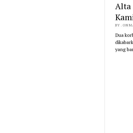
Alta
Kam
BY . ON M
Dua kor
dikabark
yang ba