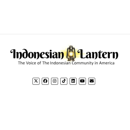
CONTACT US
CO
Email: editorial@indonesianlantern.com