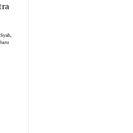
tra
 Syah,
 Baru