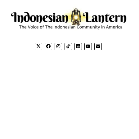
CONTACT US
CO
Email: editorial@indonesianlantern.com