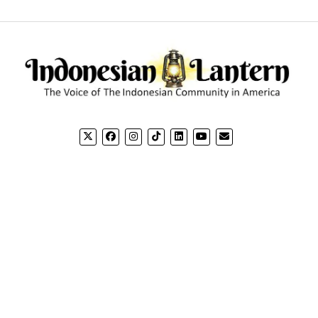
CONTACT US
CO
Email: editorial@indonesianlantern.com