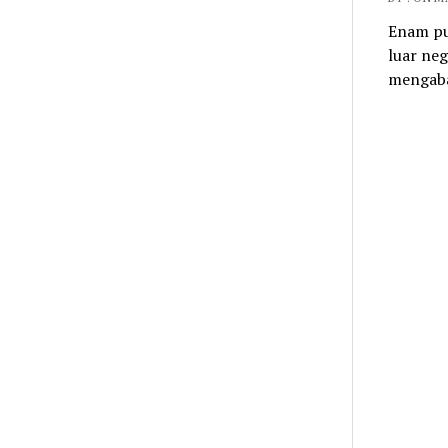
Enam pu
luar ne
mengaba