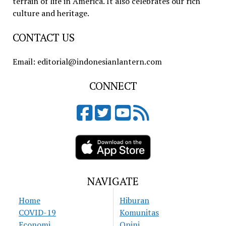
terrain of life in America. It also celebrates our rich
culture and heritage.
CONTACT US
Email: editorial@indonesianlantern.com
CONNECT
NAVIGATE
Home
Hiburan
COVID-19
Komunitas
Economi
Opini