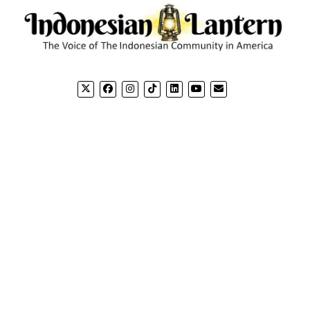
CONTACT US
CO
Email: editorial@indonesianlantern.com