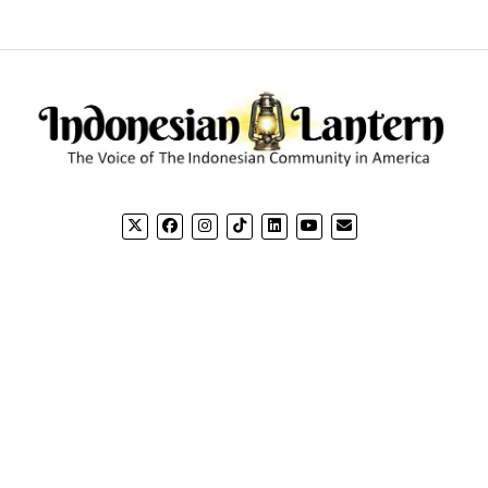
CONTACT US
CO
Email: editorial@indonesianlantern.com