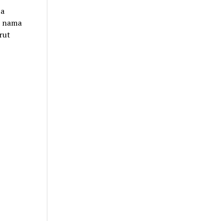
ta
n nama
rut