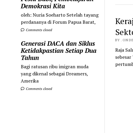
Demokrasi Kita
oleh: Nuria Soeharto Setelah tayang
Kera
perdananya di Forum Papua Barat,
Sekt
Comments closed
BY . ON D
Generasi DACA dan Siklus
Ketidakpastian Setiap Dua
Raja Sa
Tahun
sebesar 
pertumb
Bagi ratusan ribu imigran muda
yang dikenal sebagai Dreamers,
Amerika
Comments closed