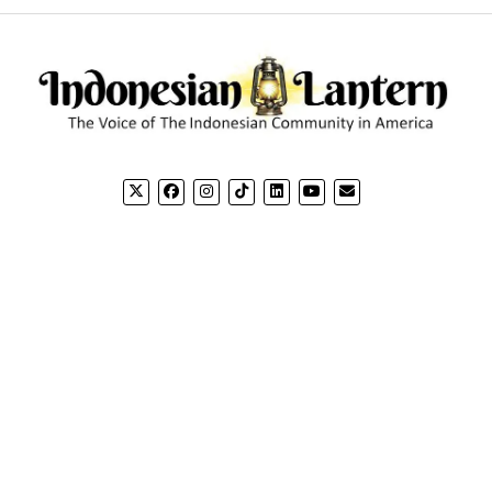
CONTACT US
CO
Email: editorial@indonesianlantern.com