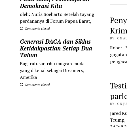
Demokrasi Kita
oleh: Nuria Soeharto Setelah tayang
Peny
perdananya di Forum Papua Barat,
Krim
Comments closed
BY . ON A
Generasi DACA dan Siklus
Ketidakpastian Setiap Dua
Robert 
Tahun
gugatan
pengaca
Bagi ratusan ribu imigran muda
yang dikenal sebagai Dreamers,
Amerika
Test
Comments closed
parl
BY . ON JU
Jared K
Trump, 
24 Juli 