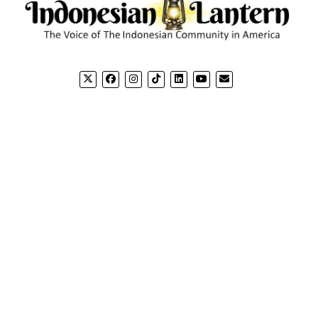
CONTACT US
CO
Email: editorial@indonesianlantern.com
Mission News Theme
by Compete Themes.