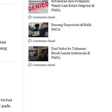
Ketakutan dan Penipuan:
Wajah Lain Krisis Imigrasi di
Philly
Comments closed
Bayang Deportasi di Balik
DACA
Comments closed
kan
rang
Dari Saksi ke Tahanan:
Kisah Lansia Indonesia di
Philly
Comments closed
i
 tertua
S pada