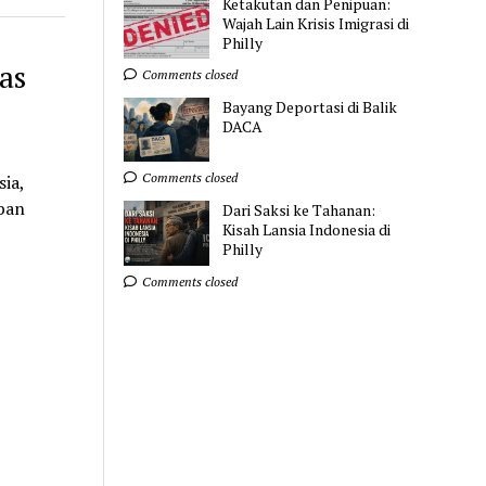
Ketakutan dan Penipuan:
Wajah Lain Krisis Imigrasi di
Philly
as
Comments closed
Bayang Deportasi di Balik
DACA
Comments closed
ia,
rban
Dari Saksi ke Tahanan:
Kisah Lansia Indonesia di
Philly
Comments closed