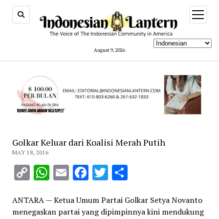
open
menu
August 9, 2026
Golkar Keluar dari Koalisi Merah Putih
MAY 18, 2016
Copy
WhatsApp
Email
Facebook
Twitter
Share
Link
ANTARA — Ketua Umum Partai Golkar Setya Novanto
menegaskan partai yang dipimpinnya kini mendukung