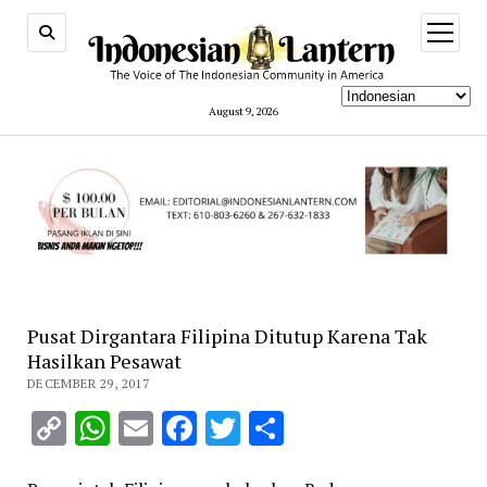
open
menu
August 9, 2026
Pusat Dirgantara Filipina Ditutup Karena Tak
Hasilkan Pesawat
DECEMBER 29, 2017
Copy
WhatsApp
Email
Facebook
Twitter
Share
Link