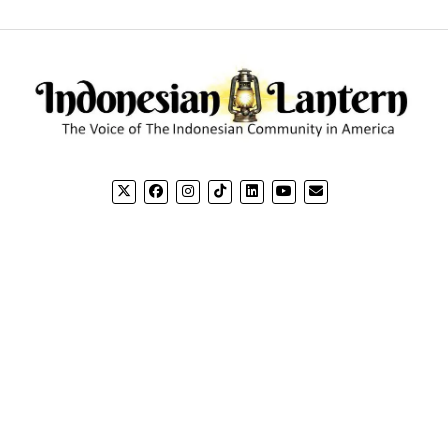
CONTACT US
CO
Email: editorial@indonesianlantern.com