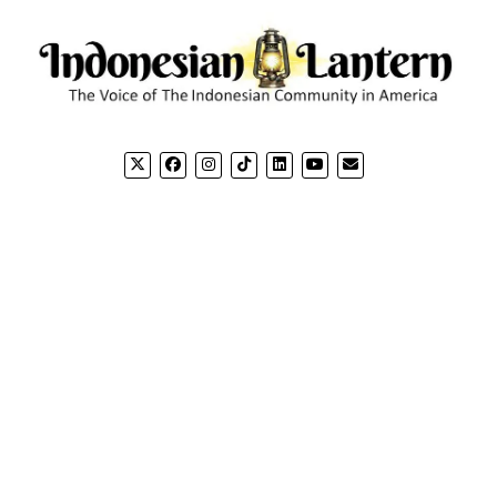
CONTACT US
CO
Email: editorial@indonesianlantern.com