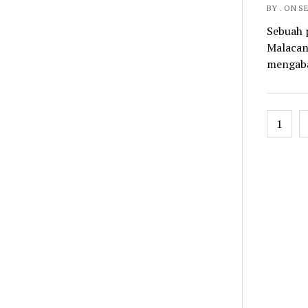
BY . ON S
Sebuah 
Malacana
mengaba
Posts
1
pagin