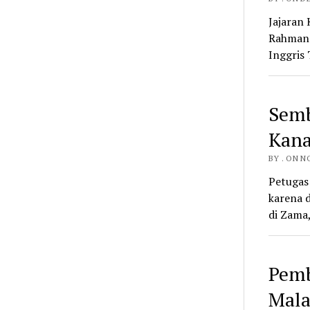
Jajaran
Rahman 
Inggris 
Semb
Kana
BY . ON N
Petugas
karena 
di Zama
Pemb
Mala