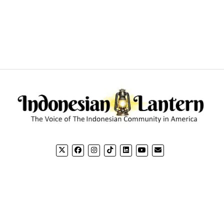
CONTACT US
CO
Email: editorial@indonesianlantern.com