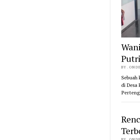
Wani
Putr
BY . ON D
Sebuah 
di Desa
Perteng
Renc
Terb
BY . ON D