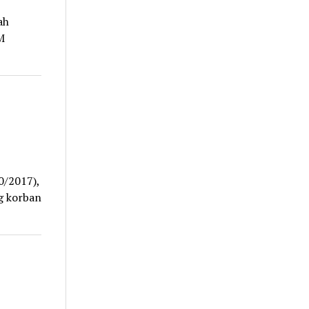
ah
M
0/2017),
g korban