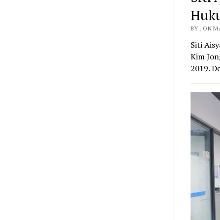
Huku
BY . ON M
Siti Ai
Kim Jon
2019. D