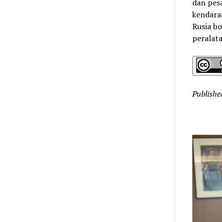
dan pes
kendara
Rusia bo
peralata
Publishe