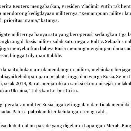
erita Reuters mengabarkan, Presiden Vladimir Putin tak hent
a mendorong kedigdayaan militernya. ”Kemampuan militer lau
di prioritas utama,” katanya.
igate militernya hanya satu yang beroperasi, sedangkan tiga l
ngkrong di basis militer salah satu negara Baltic. Sebuah sum
 juga menyebutkan bahwa Rusia memang menyimpan dana ca
sar, hingga trilyunan Rubble.
dana itu bukan untuk membangun militer, melainkan berjaga
iayai kehidupan para pejabat tinggi dan warga Rusia. Sepert
i, sejak 2014, Barat menjatuhkan sanksi ekonomi sejak melak
kan Ukraina,” tulis kantor berita itu.
i peralatan militer Rusia juga ketinggalan dan tidak memiliki
adai. Pabrik-pabrik militer kehilangan tenaga ahli.
bisa dilihat dalam parade yang digelar di Lapangan Merah. Ban