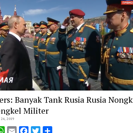
ers: Banyak Tank Rusia Rusia Nong
engkel Militer
24, 2019
opy
WhatsApp
Email
Facebook
Twitter
Share