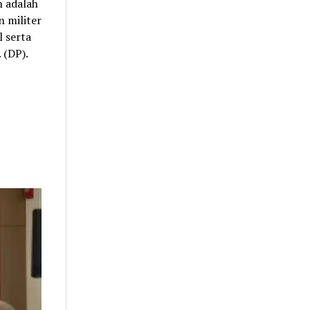
n adalah
 militer
l serta
 (DP).