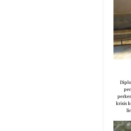
Dipl
pen
perkem
krisis
li