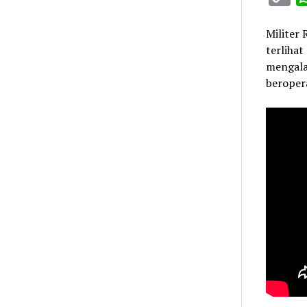
L
Militer 
terlihat
mengala
beropera