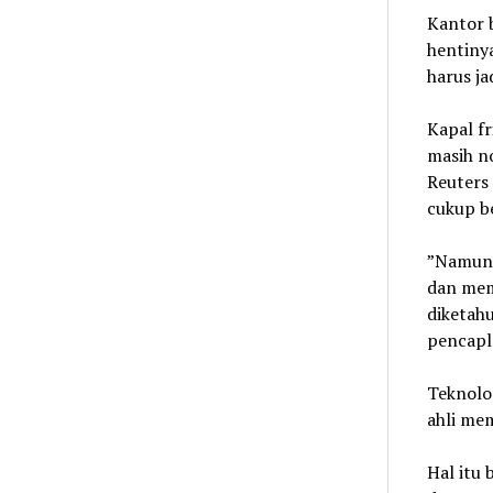
Kantor b
hentiny
harus ja
Kapal fr
masih no
Reuters
cukup be
”Namun 
dan memb
diketahu
pencaplo
Teknolog
ahli mem
Hal itu 