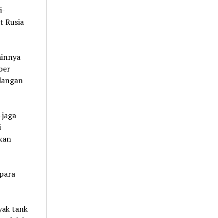
i-
t Rusia
ainnya
ber
dangan
-jaga
i
ukan
 para
yak tank