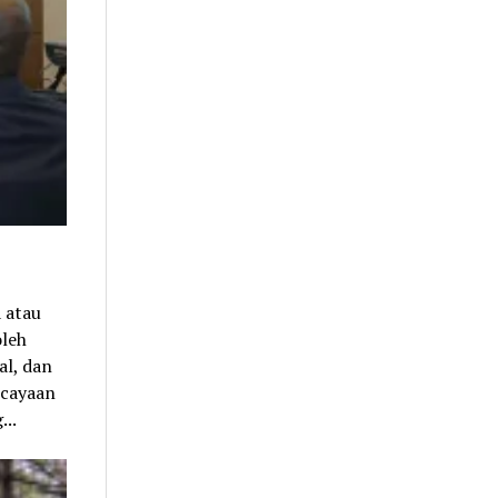
 atau
oleh
al, dan
rcayaan
...