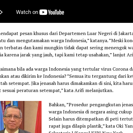
endapat pesan khusus dari Departemen Luar Negeri di Jakarta
u dan mengutamakan warga Indonesia,” katanya. ”Meski kond
n terbatas dan kami mungkin tidak dapat sering menengok w
a karena jarak yang jauh, tapi kami tetap usahakan,” lanjut Ari
aimana bila ada warga Indonesia yang tertular virus Corona d
kan atau dikirim ke Indonesia? ”Semua itu tergantung dari k
ah setempat. Jika jenasah harus dimakamkan di sini, kita haru
sesuai peraturan setempat,” kata Arifi melanjutkan.
Bahkan, ”Prosedur pengangkutan jena
warga Indonesia di negara asing cukup 
Selain harus ditempatkan di peti tertu
rapat juga dilapis plastik,” kata Oki Yan