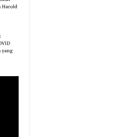
 Harold
k
COVID
a yang