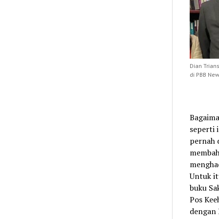
Dian Trians
di PBB New 
Bagaiman
seperti 
pernah d
membaha
menghada
Untuk it
buku Sa
Pos Kee
dengan 