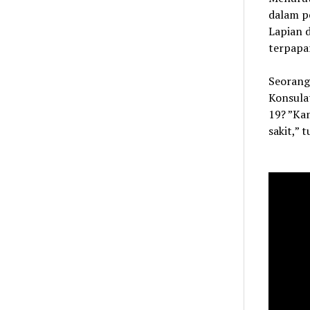
dalam p
Lapian 
terpapar
Seorang
Konsulat
19? ”Ka
sakit,” 