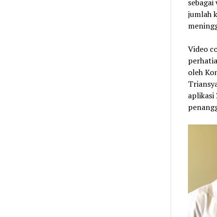
sebagai 
jumlah k
meningg
Video c
perhatia
oleh Kon
Triansya
aplikasi
penangg