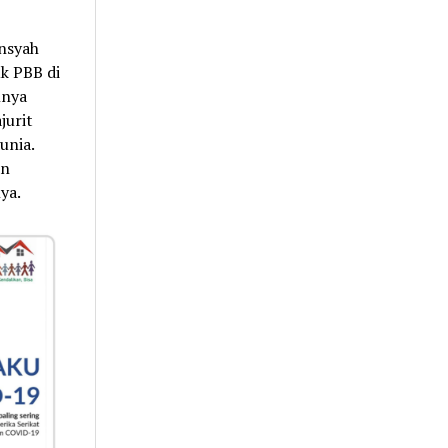
ansyah
k PBB di
nnya
jurit
unia.
an
ya.