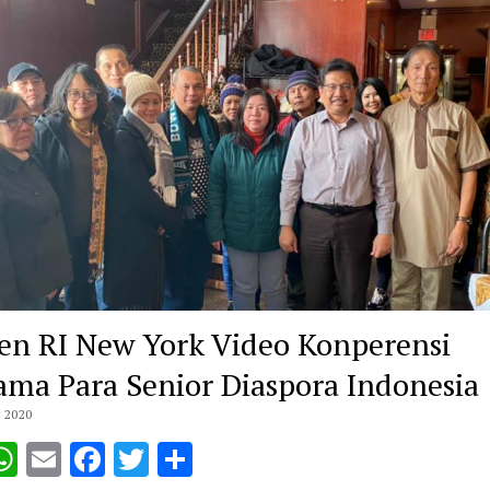
en RI New York Video Konperensi
ama Para Senior Diaspora Indonesia
 2020
opy
WhatsApp
Email
Facebook
Twitter
Share