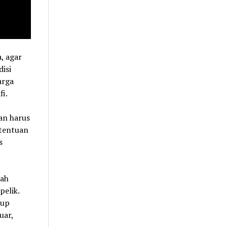
, agar
isi
arga
fi.
an harus
etentuan
s
sah
pelik.
tup
uar,