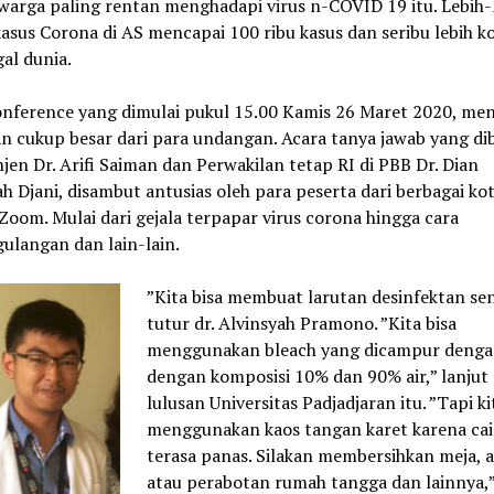
warga paling rentan menghadapi virus n-COVID 19 itu. Lebih-
asus Corona di AS mencapai 100 ribu kasus dan seribu lebih k
al dunia.
onference yang dimulai pukul 15.00 Kamis 26 Maret 2020, me
n cukup besar dari para undangan. Acara tanya jawab yang di
jen Dr. Arifi Saiman dan Perwakilan tetap RI di PBB Dr. Dian
h Djani, disambut antusias oleh para peserta dari berbagai ko
 Zoom. Mulai dari gejala terpapar virus corona hingga cara
ulangan dan lain-lain.
”Kita bisa membuat larutan desinfektan send
tutur dr. Alvinsyah Pramono. ”Kita bisa
menggunakan bleach yang dicampur dengan
dengan komposisi 10% dan 90% air,” lanjut
lulusan Universitas Padjadjaran itu. ”Tapi ki
menggunakan kaos tangan karet karena cai
terasa panas. Silakan membersihkan meja, a
atau perabotan rumah tangga dan lainnya,”