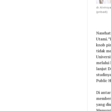
dr. Alvins
(pribadi)
Nasehat 
Utami. ”
knob pi
tidak m
Universi
melalui
lanjut 
studinya
Public H
Di antar
memberi
yang di
Menurut