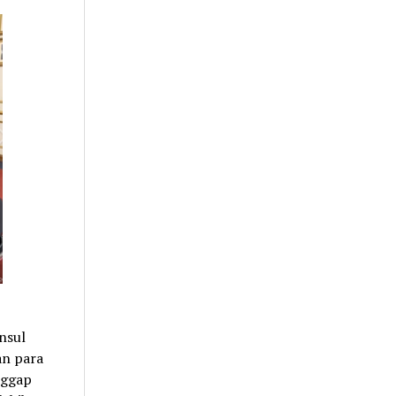
nsul
an para
nggap