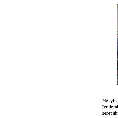
L
Menghad
Jendera
sesepuh 