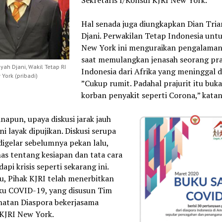
Sekretaris I/Konsul KJRI New York.
Hal senada juga diungkapkan Dian Tri
Djani. Perwakilan Tetap Indonesia untu
New York ini menguraikan pengalama
saat memulangkan jenasah seorang pra
yah Djani, Wakil Tetap RI
Indonesia dari Afrika yang meninggal d
York (pribadi)
”Cukup rumit. Padahal prajurit itu buk
korban penyakit seperti Corona,” katan
apun, upaya diskusi jarak jauh
ini layak dipujikan. Diskusi serupa
igelar sebelumnya pekan lalu,
s tentang kesiapan dan tata cara
pi krisis seperti sekarang ini.
u, Pihak KJRI telah menerbitkan
ku COVID-19, yang disusun Tim
hatan Diaspora bekerjasama
KJRI New York.