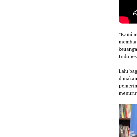
”Kami m
membant
keuanga
Indonesi
Lalu bag
dimakam
pemerint
menurut 