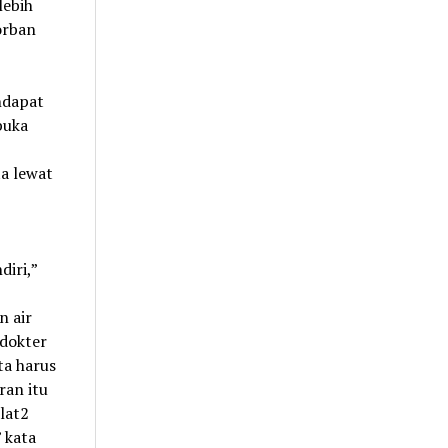
lebih
orban
ndapat
buka
ta lewat
iri,”
 air
 dokter
ta harus
ran itu
lat2
 kata