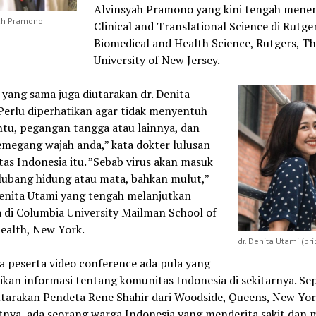
Alvinsyah Pramono yang kini tengah men
yah Pramono
Clinical and Translational Science di Rutge
Biomedical and Health Science, Rutgers, Th
University of New Jersey.
yang sama juga diutarakan dr. Denita
Perlu diperhatikan agar tidak menyentuh
ntu, pegangan tangga atau lainnya, dan
emegang wajah anda,” kata dokter lulusan
tas Indonesia itu. ”Sebab virus akan masuk
 lubang hidung atau mata, bahkan mulut,”
Denita Utami yang tengah melanjutkan
 di Columbia University Mailman School of
ealth, New York.
dr. Denita Utami (pri
a peserta video conference ada pula yang
kan informasi tentang komunitas Indonesia di sekitarnya. Sep
utarakan Pendeta Rene Shahir dari Woodside, Queens, New Yor
nya, ada seorang warga Indonesia yang menderita sakit dan 