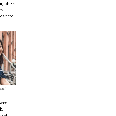
empuh S3
rs
e State
badi)
erti
k.
masih