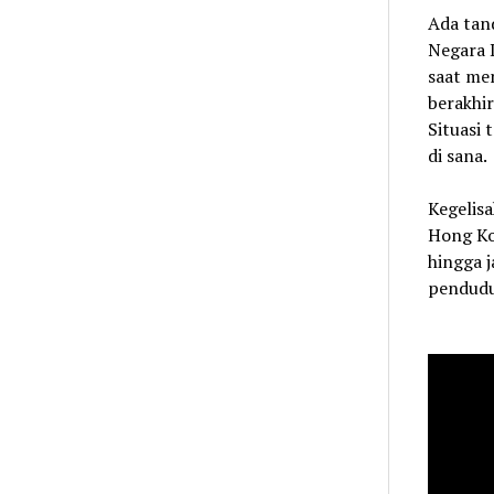
Ada tan
Negara 
saat men
berakhi
Situasi
di sana.
Kegelisa
Hong Ko
hingga j
pendudu