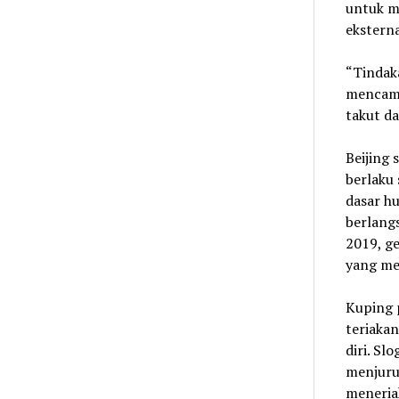
untuk m
ekstern
“Tindak
mencamp
takut da
Beijing
berlaku 
dasar h
berlang
2019, g
yang me
Kuping 
teriaka
diri. Sl
menjurus
meneria