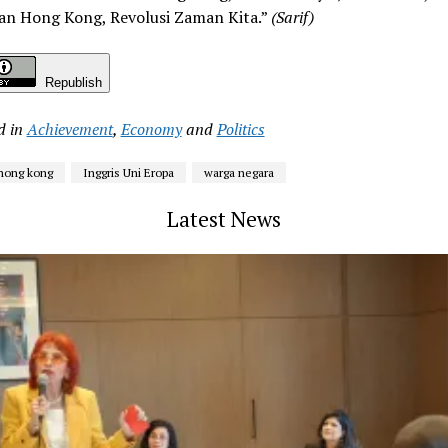
an Hong Kong, Revolusi Zaman Kita.”
(Sarif)
Republish
d in
Achievement
,
Economy
and
Politics
hong kong
Inggris Uni Eropa
warga negara
Latest News