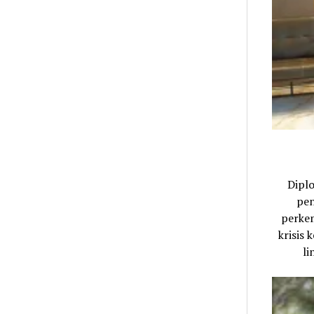
Dipl
pen
perkem
krisis
li