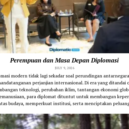
Perempuan dan Masa Depan Diplomasi
JULY 9, 2026
omasi modern tidak lagi sekadar soal perundingan antarnegara
andatanganan perjanjian internasional. Di era yang ditandai 
bangan teknologi, perubahan iklim, tantangan ekonomi glob
 kemanusiaan, para diplomat dituntut untuk membangun kepe
ntas budaya, memperkuat institusi, serta menciptakan peluang