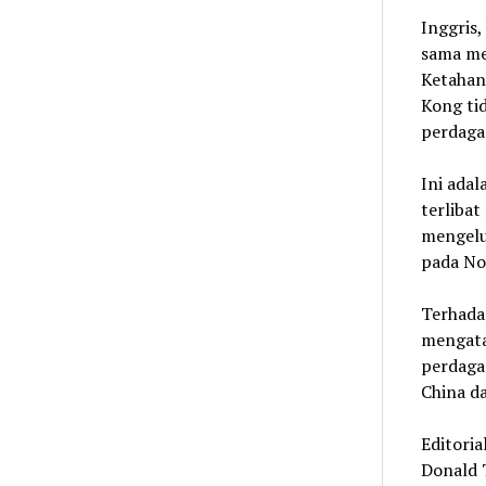
Inggris,
sama me
Ketahan
Kong tid
perdagan
Ini ada
terliba
mengelu
pada No
Terhada
mengata
perdaga
China da
Editoria
Donald 