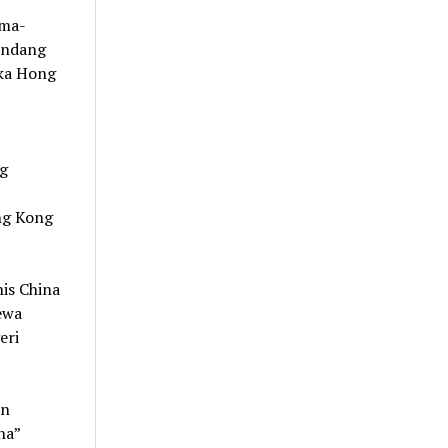
ama-
undang
ika Hong
g
ng Kong
is China
ewa
eri
an
na”