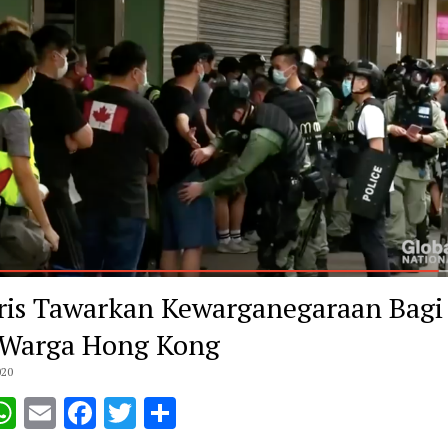
ris Tawarkan Kewarganegaraan Bagi
 Warga Hong Kong
020
opy
WhatsApp
Email
Facebook
Twitter
Share
ink