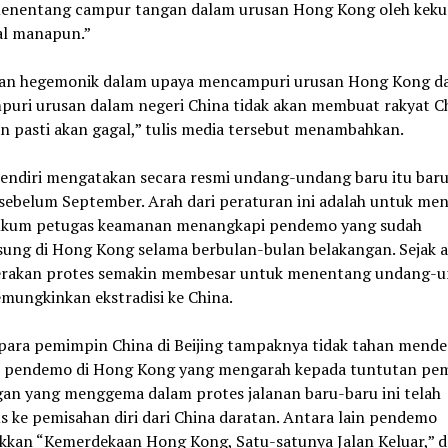
enentang campur tangan dalam urusan Hong Kong oleh keku
al manapun.”
an hegemonik dalam upaya mencampuri urusan Hong Kong d
uri urusan dalam negeri China tidak akan membuat rakyat C
n pasti akan gagal,” tulis media tersebut menambahkan.
 sendiri mengatakan secara resmi undang-undang baru itu bar
sebelum September. Arah dari peraturan ini adalah untuk men
ukum petugas keamanan menangkapi pendemo yang sudah
sung di Hong Kong selama berbulan-bulan belakangan. Sejak a
erakan protes semakin membesar untuk menentang undang-
mungkinkan ekstradisi ke China.
para pemimpin China di Beijing tampaknya tidak tahan mend
n pendemo di Hong Kong yang mengarah kepada tuntutan pe
ogan yang menggema dalam protes jalanan baru-baru ini telah
 ke pemisahan diri dari China daratan. Antara lain pendemo
kkan “Kemerdekaan Hong Kong, Satu-satunya Jalan Keluar,” 