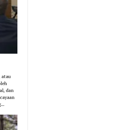
 atau
oleh
al, dan
rcayaan
...