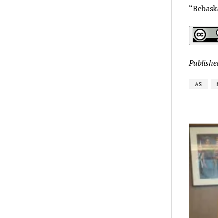
“Bebask
Publishe
AS