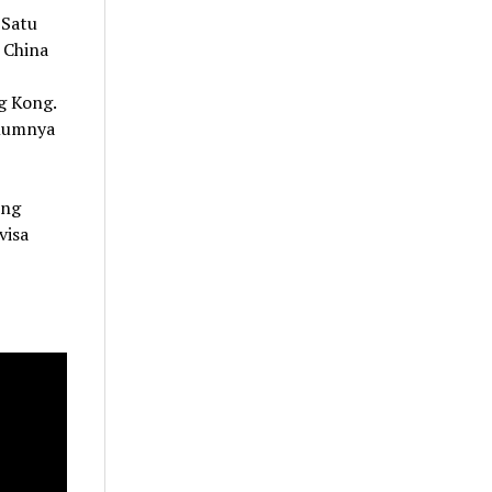
“Satu
 China
g Kong.
umumnya
ung
visa