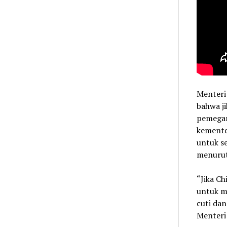
Menteri
bahwa j
pemegan
kemente
untuk se
menurut
“Jika C
untuk m
cuti dan
Menteri 