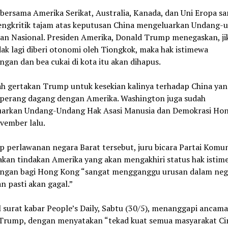
 bersama Amerika Serikat, Australia, Kanada, dan Uni Eropa s
ngkritik tajam atas keputusan China mengeluarkan Undang-
an Nasional. Presiden Amerika, Donald Trump menegaskan, j
ak lagi diberi otonomi oleh Tiongkok, maka hak istimewa
gan dan bea cukai di kota itu akan dihapus.
lah gertakan Trump untuk kesekian kalinya terhadap China yan
t perang dagang dengan Amerika. Washington juga sudah
arkan Undang-Undang Hak Asasi Manusia dan Demokrasi Ho
vember lalu.
p perlawanan negara Barat tersebut, juru bicara Partai Komun
kan tindakan Amerika yang akan mengakhiri status hak istim
ngan bagi Hong Kong “sangat mengganggu urusan dalam neg
n pasti akan gagal.”
l surat kabar People’s Daily, Sabtu (30/5), menanggapi ancam
Trump, dengan menyatakan “tekad kuat semua masyarakat Ci