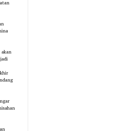
atan
an
hina
u akan
jadi
khir
undang
engar
misahan
dan