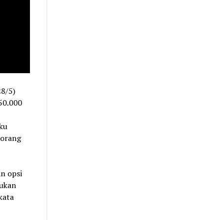
8/5)
50.000
ku
 orang
n opsi
jukan
kata