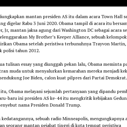
 diungkapkan mantan presiden AS itu dalam acara Town Hall s
ang digelar Rabu 3 Juni 2020. Obama tampil di acara itu bersam
r, Jr, mantan jaksa agung dari Washington DC sebagai acara se
selenggarakan My Brother’s Keeper Alliance, sebuah kelompok
dirikan Obama setelah peristiwa terbunuhnya Trayvon Martin,
 polisi tahun 2012.
ua tulisan essay yang diunggah pekan lalu, Obama meminta p
ran muda untuk menyalurkan kemarahan mereka menjadi ke
mendukung Joe Biden, calon kuat pilpres dari Partai Demokrat.
a itu, Obama melayani sejumlah pertanyaan yang dipandu pe
aru-baru ini presiden AS ke-44 itu mengkritik kebijakan Gedun
enyebut nama Presiden Donald Trump.
 kedatangannya, sebuah radio Minneapolis, mengungkapnya 
an seorang mantan pejabat tinggi di kota tempat peristiwa