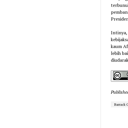
terbunuh
pembant
Preside
Intinya,
kebijaks
kaum Afr
lebih ba
diudarak
Publishe
Barrack