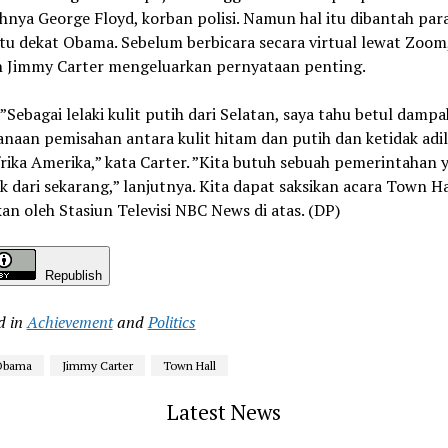
nya George Floyd, korban polisi. Namun hal itu dibantah par
u dekat Obama. Sebelum berbicara secara virtual lewat Zoom
n Jimmy Carter mengeluarkan pernyataan penting.
 ”Sebagai lelaki kulit putih dari Selatan, saya tahu betul dampa
anaan pemisahan antara kulit hitam dan putih dan ketidak adil
ika Amerika,” kata Carter. ”Kita butuh sebuah pemerintahan 
ik dari sekarang,” lanjutnya. Kita dapat saksikan acara Town H
an oleh Stasiun Televisi NBC News di atas. (DP)
Republish
d in
Achievement
and
Politics
 Obama
Jimmy Carter
Town Hall
Latest News