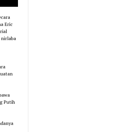
ecara
a Eric
rial
 nirlaba
ara
kuatan
mbawa
g Putih
adanya