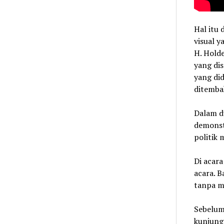
Hal itu
visual y
H. Holde
yang di
yang di
ditembak
Dalam d
demonst
politik 
Di acar
acara. B
tanpa m
Sebelum
kunjung