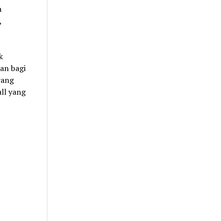
a
,
k
an bagi
yang
all yang