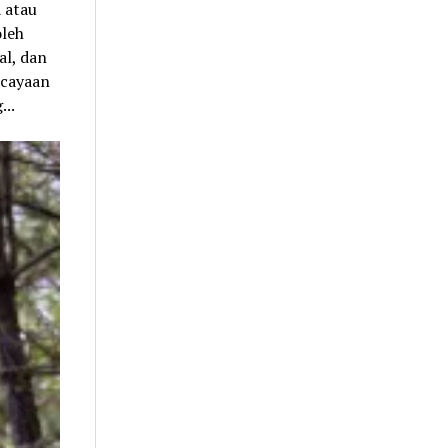
 atau
oleh
al, dan
rcayaan
...