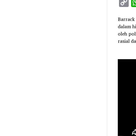
C
L
Barrack 
dalam h
oleh po
rasial d