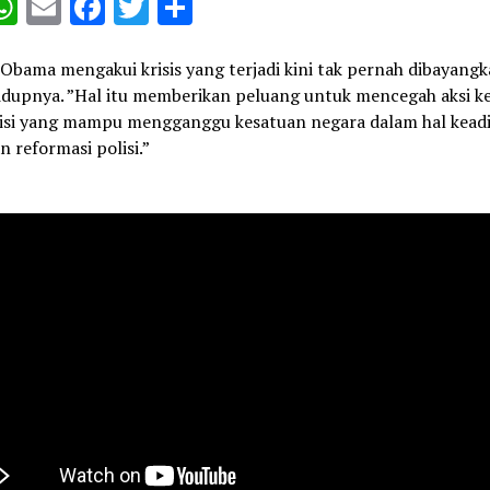
opy
WhatsApp
Email
Facebook
Twitter
Share
ink
Obama mengakui krisis yang terjadi kini tak pernah dibayang
idupnya. ”Hal itu memberikan peluang untuk mencegah aksi k
lisi yang mampu mengganggu kesatuan negara dalam hal kead
an reformasi polisi.”