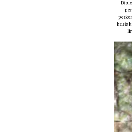
Dipl
pen
perkem
krisis
li