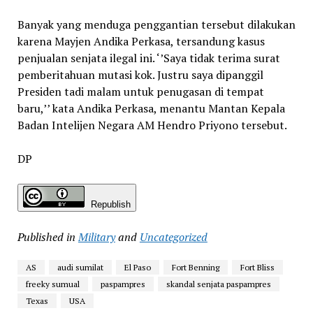
Banyak yang menduga penggantian tersebut dilakukan
karena Mayjen Andika Perkasa, tersandung kasus
penjualan senjata ilegal ini. ‘’Saya tidak terima surat
pemberitahuan mutasi kok. Justru saya dipanggil
Presiden tadi malam untuk penugasan di tempat
baru,’’ kata Andika Perkasa, menantu Mantan Kepala
Badan Intelijen Negara AM Hendro Priyono tersebut.
DP
Republish
Published in
Military
and
Uncategorized
AS
audi sumilat
El Paso
Fort Benning
Fort Bliss
freeky sumual
paspampres
skandal senjata paspampres
Texas
USA