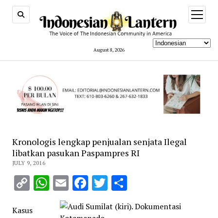
open
menu
August 8, 2026
Kronologis lengkap penjualan senjata Ilegal
libatkan pasukan Paspampres RI
JULY 9, 2016
Copy
WhatsApp
Email
Facebook
Twitter
Share
Link
Kasus