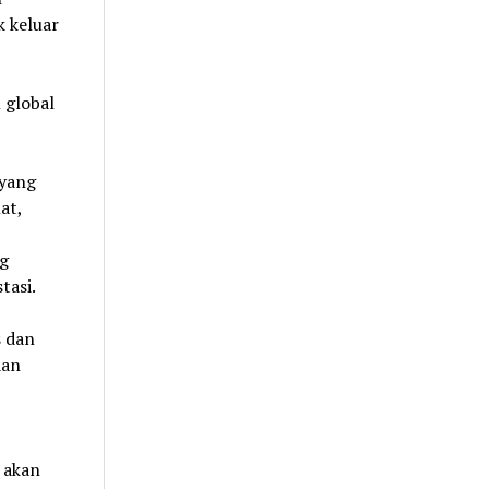
k keluar
 global
 yang
at,
ng
tasi.
s dan
dan
 akan