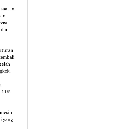
saat ini
han
visi
ulan
kturan
kembali
telah
gkok.
a
a 11%
 mesin
i yang