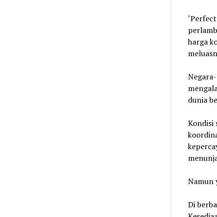
‘Perfec
perlamb
harga k
meluasny
Negara-
mengala
dunia be
Kondisi 
koordin
keperca
menunja
Namun ya
Di berba
Kesediaa