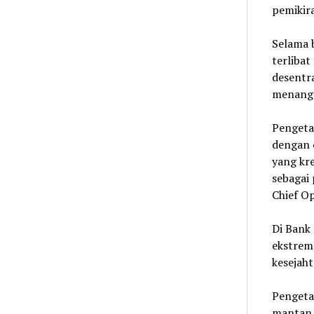
pemikir
Selama b
terliba
desentra
menanga
Pengeta
dengan o
yang kr
sebagai 
Chief Op
Di Bank
ekstrem
kesejah
Pengeta
mantan 