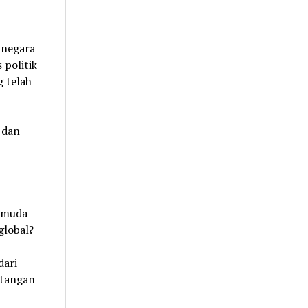
-negara
 politik
g telah
 dan
m muda
global?
dari
 tangan