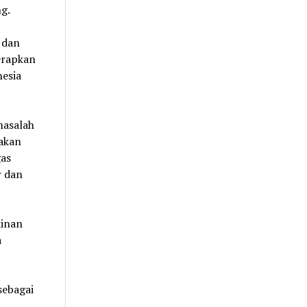
g.
 dan
erapkan
nesia
masalah
jakan
as
r dan
kinan
a
sebagai