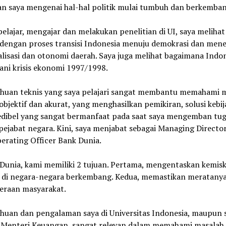
an saya mengenai hal-hal politik mulai tumbuh dan berkemban
elajar, mengajar dan melakukan penelitian di UI, saya melihat
t dengan proses transisi Indonesia menuju demokrasi dan men
lisasi dan otonomi daerah. Saya juga melihat bagaimana Indo
ni krisis ekonomi 1997/1998.
huan teknis yang saya pelajari sangat membantu memahami 
bjektif dan akurat, yang menghasilkan pemikiran, solusi kebi
edibel yang sangat bermanfaat pada saat saya mengemban tug
pejabat negara. Kini, saya menjabat sebagai Managing Directo
erating Officer Bank Dunia.
 Dunia, kami memiliki 2 tujuan. Pertama, mengentaskan kemis
 di negara-negara berkembang. Kedua, memastikan meratany
teraan masyarakat.
huan dan pengalaman saya di Universitas Indonesia, maupun 
Menteri Keuangan, sangat relevan dalam memahami masalah