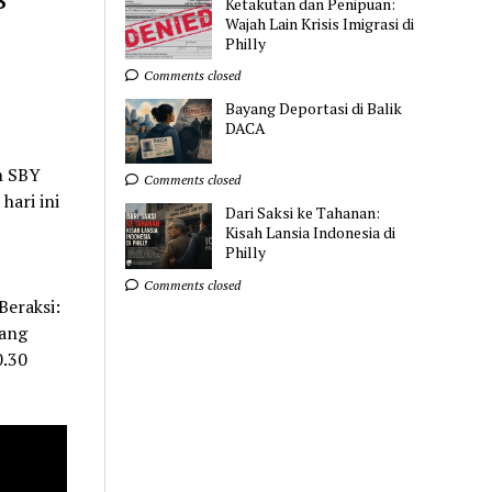
Ketakutan dan Penipuan:
Wajah Lain Krisis Imigrasi di
6
Philly
Comments closed
Bayang Deportasi di Balik
DACA
n SBY
Comments closed
hari ini
Dari Saksi ke Tahanan:
Kisah Lansia Indonesia di
Philly
Comments closed
eraksi:
ang
0.30