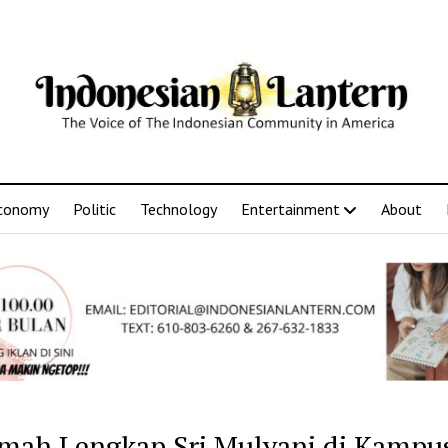
conomy
Politic
Technology
Entertainment
About
mah Lengkap Sri Mulyani di Kampu