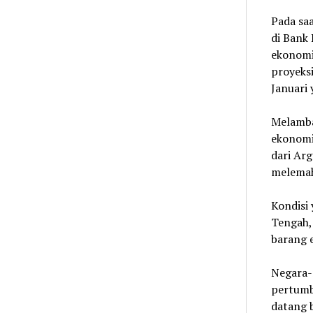
Pada saa
di Bank
ekonomi 
proyeks
Januari 
Melamba
ekonomi 
dari Ar
melemah
Kondisi 
Tengah,
barang 
Negara-
pertumb
datang 