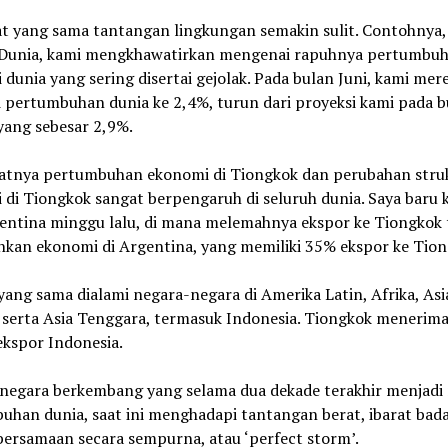
t yang sama tantangan lingkungan semakin sulit. Contohnya, 
 Dunia, kami mengkhawatirkan mengenai rapuhnya pertumbu
dunia yang sering disertai gejolak. Pada bulan Juni, kami mere
i pertumbuhan dunia ke 2,4%, turun dari proyeksi kami pada b
yang sebesar 2,9%.
tnya pertumbuhan ekonomi di Tiongkok dan perubahan stru
di Tiongkok sangat berpengaruh di seluruh dunia. Saya baru 
gentina minggu lalu, di mana melemahnya ekspor ke Tiongkok 
kan ekonomi di Argentina, yang memiliki 35% ekspor ke Tion
yang sama dialami negara-negara di Amerika Latin, Afrika, Asi
 serta Asia Tenggara, termasuk Indonesia. Tiongkok menerim
ekspor Indonesia.
negara berkembang yang selama dua dekade terakhir menjadi
uhan dunia, saat ini menghadapi tantangan berat, ibarat bada
bersamaan secara sempurna, atau ‘perfect storm’.