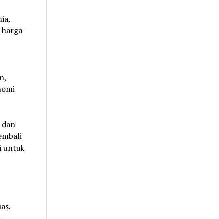
ia,
 harga-
n,
nomi
t dan
embali
i untuk
as.
h