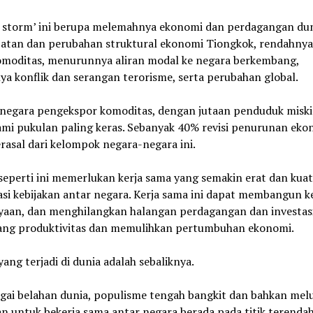
t storm’ ini berupa melemahnya ekonomi dan perdagangan dun
atan dan perubahan struktural ekonomi Tiongkok, rendahnya
omoditas, menurunnya aliran modal ke negara berkembang,
a konflik dan serangan terorisme, serta perubahan global.
negara pengekspor komoditas, dengan jutaan penduduk miski
mi pukulan paling keras. Sebanyak 40% revisi penurunan eko
rasal dari kelompok negara-negara ini.
seperti ini memerlukan kerja sama yang semakin erat dan kua
asi kebijakan antar negara. Kerja sama ini dapat membangun k
yaan, dan menghilangkan halangan perdagangan dan investas
ng produktivitas dan memulihkan pertumbuhan ekonomi.
ng terjadi di dunia adalah sebaliknya.
gai belahan dunia, populisme tengah bangkit dan bahkan melu
n untuk bekerja sama antar negara berada pada titik terenda