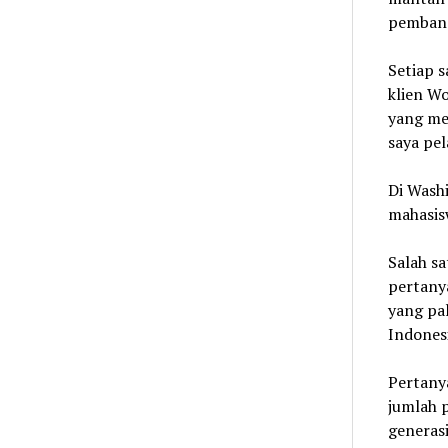
pembang
Setiap 
klien Wo
yang mer
saya pela
Di Wash
mahasisw
Salah sa
pertany
yang pa
Indonesi
Pertanya
jumlah p
generasi