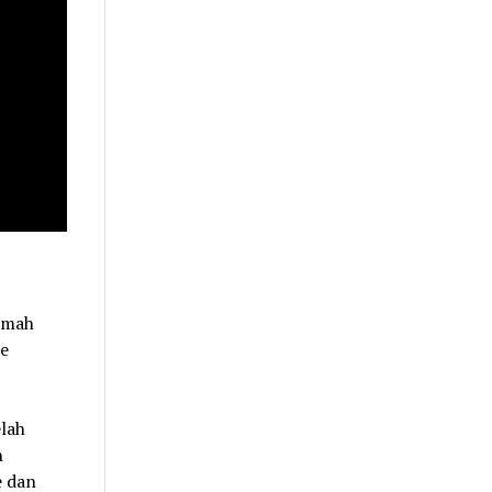
rumah
ke
elah
h
e dan