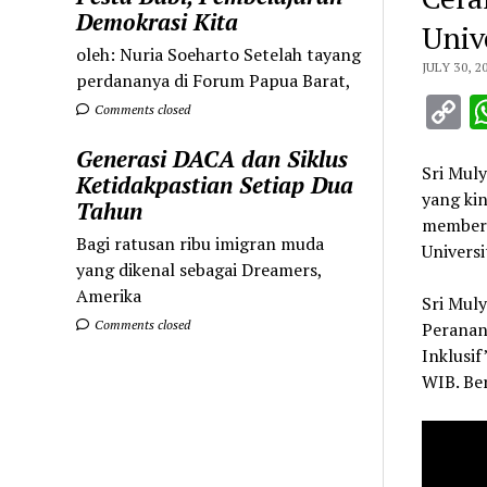
Demokrasi Kita
Univ
oleh: Nuria Soeharto Setelah tayang
JULY 30, 2
perdananya di Forum Papua Barat,
C
Comments closed
L
Generasi DACA dan Siklus
Sri Mul
Ketidakpastian Setiap Dua
yang kin
Tahun
memberi
Bagi ratusan ribu imigran muda
Universi
yang dikenal sebagai Dreamers,
Amerika
Sri Mul
Comments closed
Peranan
Inklusif
WIB. Ber