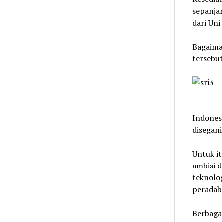
sepanjan
dari Uni
Bagaima
tersebu
Indonesi
disegani
Untuk it
ambisi 
teknolo
peradaba
Berbaga