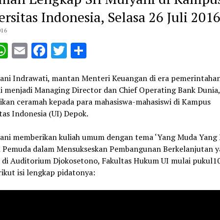
ersitas Indonesia, Selasa 26 Juli 201
016
opy
WhatsApp
Email
Facebook
Twitter
Share
ink
yani Indrawati, mantan Menteri Keuangan di era pemerintaha
i menjadi Managing Director dan Chief Operating Bank Dunia, 
kan ceramah kepada para mahasiswa-mahasiswi di Kampus
tas Indonesia (UI) Depok.
yani memberikan kuliah umum dengan tema ‘Yang Muda Yang B
 Pemuda dalam Mensukseskan Pembangunan Berkelanjutan y
’ di Auditorium Djokosetono, Fakultas Hukum UI mulai pukul1
ikut isi lengkap pidatonya: