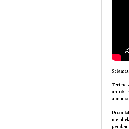
Selamat
Terima k
untuk ac
almamat
Di sinil
membeka
pembang