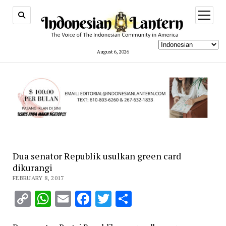
open
menu
August 6, 2026
Dua senator Republik usulkan green card
dikurangi
FEBRUARY 8, 2017
Copy
WhatsApp
Email
Facebook
Twitter
Share
Link