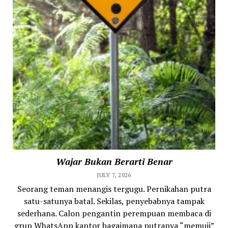
Wajar Bukan Berarti Benar
JULY 7, 2026
Seorang teman menangis tergugu. Pernikahan putra
satu-satunya batal. Sekilas, penyebabnya tampak
sederhana. Calon pengantin perempuan membaca di
grup WhatsApp kantor bagaimana putranya “memuji”