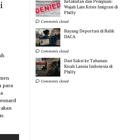
Ketakutan dan Penipuan:
i
Wajah Lain Krisis Imigrasi di
Philly
Comments closed
Bayang Deportasi di Balik
DACA
Comments closed
uh
Dari Saksi ke Tahanan:
Kisah Lansia Indonesia di
Philly
emen
Comments closed
n para
ka
Leonard
takan
r.