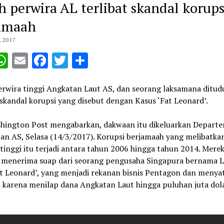
h perwira AL terlibat skandal korups
amaah
 2017
opy
WhatsApp
Email
Facebook
Twitter
Share
ink
erwira tinggi Angkatan Laut AS, dan seorang laksamana ditud
 skandal korupsi yang disebut dengan Kasus ‘Fat Leonard’.
hington Post mengabarkan, dakwaan itu dikeluarkan Depart
an AS, Selasa (14/3/2017). Korupsi berjamaah yang melibatka
tinggi itu terjadi antara tahun 2006 hingga tahun 2014. Mere
 menerima suap dari seorang pengusaha Singapura bernama 
at Leonard’, yang menjadi rekanan bisnis Pentagon dan menya
h karena menilap dana Angkatan Laut hingga puluhan juta dola