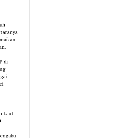
duh
ntaranya
amaikan
an.
P di
ang
gai
ri
n Laut
0
mengaku