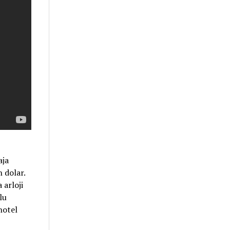
aja
 dolar.
arloji
lu
hotel