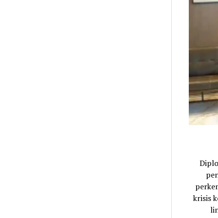
Dipl
pen
perkem
krisis
li