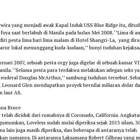
wira yang menjadi awak Kapal Induk USS Blue Ridge itu, ditu
foya saat berlabuh di Manila pada bulan Mei 2008. ‘’Lima di a
ri pesta lima hari lima malam di Hotel Shangri-La, yang dir
lacur lokal menunggang kuda-kudaan,’’ bunyi tuduhan kejaksa
ruari 2007, sebuah pesta orgy juga digelar di sebuah kamar VI
anila. ‘’Selama pesta para terdakwa melakukan adegan seks y
Jenderal Douglas McArthur,’’ sambung tuduhan tersebut. Seba
 Leonard Glen mendapatkan proyek bernilai miliaran dolar da
n laut AS.
na Bruce
 telah diciduk dari rumahnya di Coronado, California. Angkata
umumkan, Loveless sudah mulai diperiksa sejak 2013 silam. 3
a lain juga masih diperiksa, dan beberapa di antaranya telah
an namanya. Di antaranya Laksamana Robert Gilbeau yang 