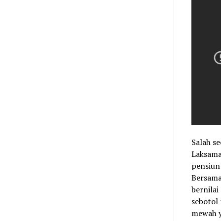
Salah se
Laksaman
pensiun 
Bersama 
bernilai
sebotol 
mewah y