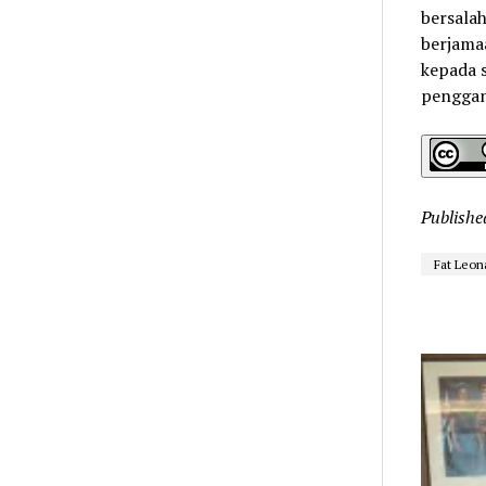
bersalah
berjama
kepada s
penggant
Publishe
Fat Leon