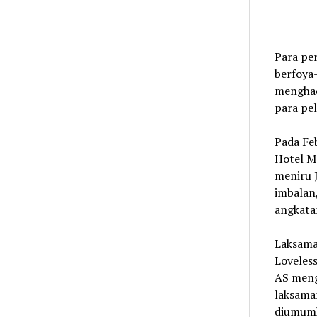
Para per
berfoya-
menghadi
para pe
Pada Feb
Hotel M
meniru 
imbalan,
angkata
Laksama
Loveless
AS meng
laksaman
diumumk