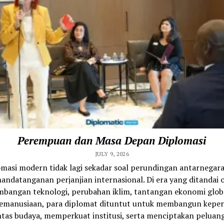
Perempuan dan Masa Depan Diplomasi
JULY 9, 2026
omasi modern tidak lagi sekadar soal perundingan antarnegara
andatanganan perjanjian internasional. Di era yang ditandai 
bangan teknologi, perubahan iklim, tantangan ekonomi glob
 kemanusiaan, para diplomat dituntut untuk membangun kepe
ntas budaya, memperkuat institusi, serta menciptakan peluang