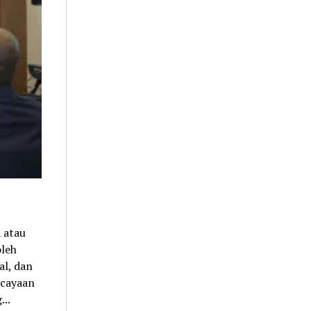
 atau
oleh
al, dan
rcayaan
...