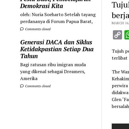
Tuju
Demokrasi Kita
berj
oleh: Nuria Soeharto Setelah tayang
perdananya di Forum Papua Barat,
MARCH 16,
Comments closed
C
L
Generasi DACA dan Siklus
Ketidakpastian Setiap Dua
Tujuh p
Tahun
terlibat
Bagi ratusan ribu imigran muda
yang dikenal sebagai Dreamers,
The Was
Amerika
Kehakim
perwira 
Comments closed
didakwa
Glen ‘F
bersala