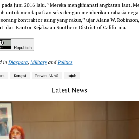
 pada Juni 2016 lalu. ‘’Mereka mengkhianati angkatan laut. M
ah untuk mendapatkan seks dengan memberikan rahasia nega
eorang kontraktor asing yang rakus,’’ ujar Alana W. Robinson,
i dari Kantor Kejaksaan Southern District of California.
Republish
d in
Diaspora
,
Military
and
Politics
ard
Korupsi
Perwira AL AS
tujuh
Latest News