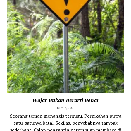
Wajar Bukan Berarti Benar
JULY 7, 2026
Seorang teman menangis tergugu. Pernikahan putra
satu-satunya batal. Sekilas, penyebabnya tampak
sederhana. Calon pengantin perempuan membaca di