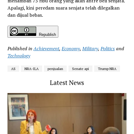
menambah 75 ribu orang yang akan antre beli senjata.
Apalagi, kini peredam suara senjata telah dilegalkan
dan dijual bebas.
Republish
Published in
Achievement
,
Economy
,
Military
,
Politics
and
Technology
AS
NRA-ILA
penjualan
Senate api
Trump NRA
Latest News