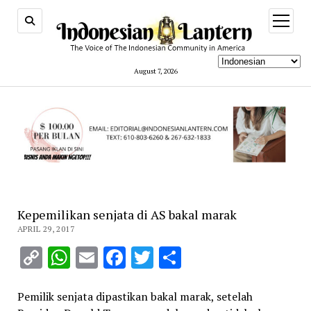
open
menu
August 7, 2026
Kepemilikan senjata di AS bakal marak
APRIL 29, 2017
Copy
WhatsApp
Email
Facebook
Twitter
Share
Link
Pemilik senjata dipastikan bakal marak, setelah