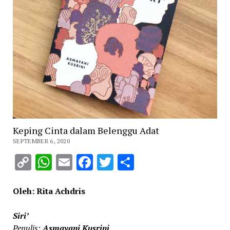
Keping Cinta dalam Belenggu Adat
SEPTEMBER 6, 2020
Copy
WhatsApp
Email
Facebook
Twitter
Share
Link
Oleh: Rita Achdris
Siri’
Penulis:
Asmayani Kusrini