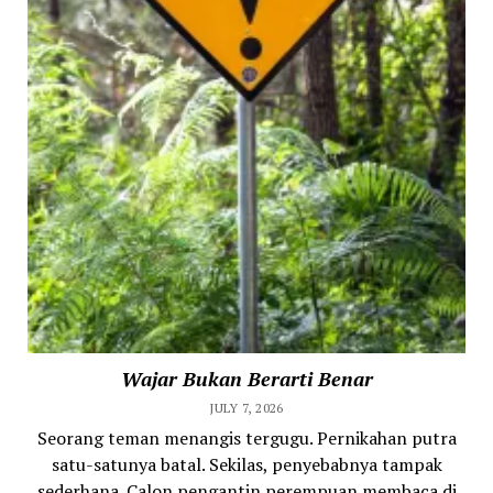
Wajar Bukan Berarti Benar
JULY 7, 2026
Seorang teman menangis tergugu. Pernikahan putra
satu-satunya batal. Sekilas, penyebabnya tampak
sederhana. Calon pengantin perempuan membaca di