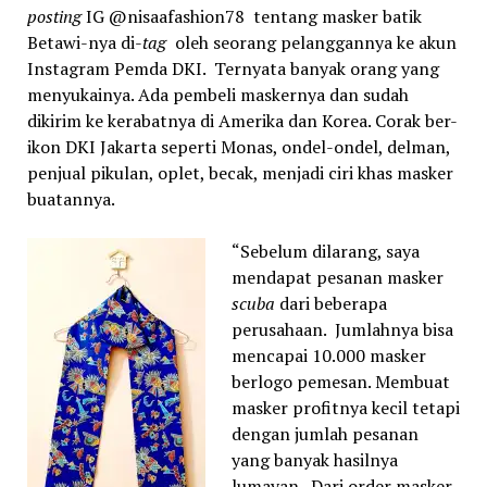
posting
IG @nisaafashion78 tentang masker batik
Betawi-nya di-
tag
oleh seorang pelanggannya ke akun
Instagram Pemda DKI. Ternyata banyak orang yang
menyukainya. Ada pembeli maskernya dan sudah
dikirim ke kerabatnya di Amerika dan Korea. Corak ber-
ikon DKI Jakarta seperti Monas, ondel-ondel, delman,
penjual pikulan, oplet, becak, menjadi ciri khas masker
buatannya.
“Sebelum dilarang, saya
mendapat pesanan masker
scuba
dari beberapa
perusahaan. Jumlahnya bisa
mencapai 10.000 masker
berlogo pemesan. Membuat
masker profitnya kecil tetapi
dengan jumlah pesanan
yang banyak hasilnya
lumayan. Dari order masker