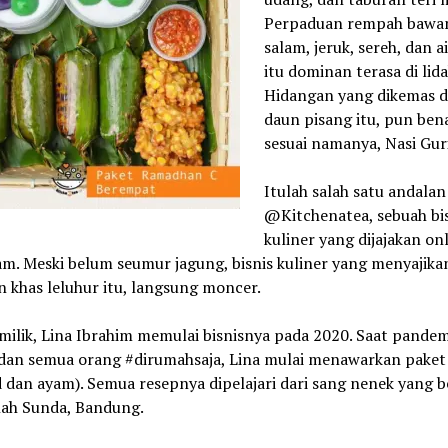
Perpaduan rempah bawan
salam, jeruk, sereh, dan a
itu dominan terasa di lida
Hidangan yang dikemas 
daun pisang itu, pun ben
sesuai namanya, Nasi Gur
Itulah salah satu andalan
@Kitchenatea, sebuah bi
kuliner yang dijajakan onl
m. Meski belum seumur jagung, bisnis kuliner yang menyajika
 khas leluhur itu, langsung moncer.
milik, Lina Ibrahim memulai bisnisnya pada 2020. Saat pandem
 dan semua orang #dirumahsaja, Lina mulai menawarkan paket
 dan ayam). Semua resepnya dipelajari dari sang nenek yang b
nah Sunda, Bandung.