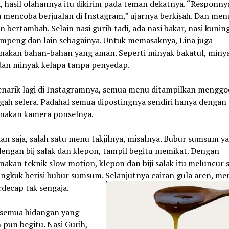
 hasil olahannya itu dikirim pada teman dekatnya. “Responnya
a mencoba berjualan di Instagram,” ujarnya berkisah. Dan me
 bertambah. Selain nasi gurih tadi, ada nasi bakar, nasi kuning
umpeng dan lain sebagainya. Untuk memasaknya, Lina juga
akan bahan-bahan yang aman. Seperti minyak bakatul, miny
 dan minyak kelapa tanpa penyedap.
narik lagi di Instagramnya, semua menu ditampilkan menggo
ah selera. Padahal semua dipostingnya sendiri hanya dengan
akan kamera ponselnya.
n saja, salah satu menu takjilnya, misalnya. Bubur sumsum y
engan bij salak dan klepon, tampil begitu memikat. Dengan
kan teknik slow motion, klepon dan biji salak itu meluncur s
ngkuk berisi bubur sumsum. Selanjutnya cairan gula aren, m
rdecap tak sengaja.
semua hidangan yang
n pun begitu. Nasi Gurih,