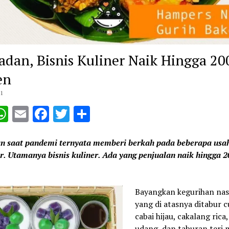
dan, Bisnis Kuliner Naik Hingga 20
en
21
opy
WhatsApp
Email
Facebook
Twitter
Share
ink
 saat pandemi ternyata memberi berkah pada beberapa usah
r. Utamanya bisnis kuliner. Ada yang penjualan naik hingga 2
Bayangkan kegurihan nasi
yang di atasnya ditabur 
cabai hijau, cakalang rica
udang, dan taburan teri 