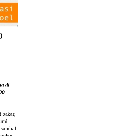
0
a di
00
 bakar,
cumi
, sambal
medan.