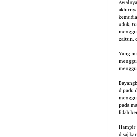
Awalnya,
akhirny
kemudian
uduk, t
menggun
zaitun,
Yang me
menggug
menggun
Bayangka
dipadu d
mengguna
pada ma
lidah be
Hampir 
disajika