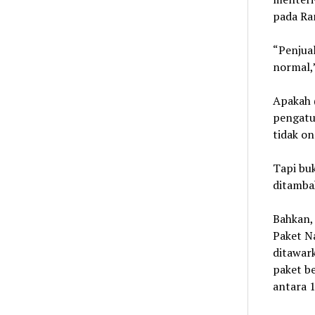
pada Ram
“Penjua
normal,”
Apakah 
pengatur
tidak on
Tapi bu
ditambah
Bahkan, 
Paket N
ditawark
paket be
antara 