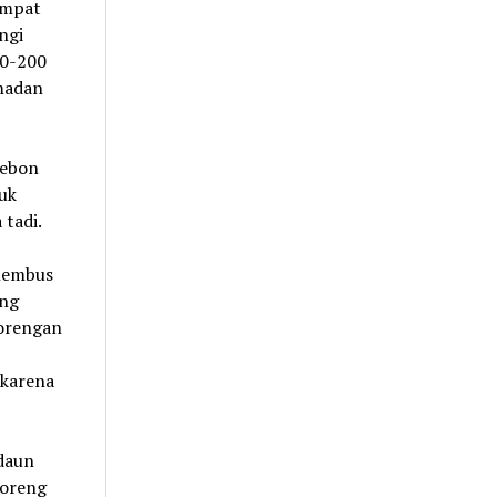
empat
ngi
50-200
amadan
Kebon
suk
 tadi.
nembus
ang
gorengan
 karena
daun
goreng