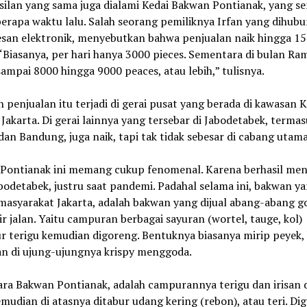
silan yang sama juga dialami Kedai Bakwan Pontianak, yang s
berapa waktu lalu. Salah seorang pemiliknya Irfan yang dihubu
esan elektronik, menyebutkan bahwa penjualan naik hingga 1
“Biasanya, per hari hanya 3000 pieces. Sementara di bulan R
 sampai 8000 hingga 9000 peaces, atau lebih,” tulisnya.
 penjualan itu terjadi di gerai pusat yang berada di kawasan 
Jakarta. Di gerai lainnya yang tersebar di Jabodetabek, terma
an Bandung, juga naik, tapi tak tidak sebesar di cabang utama
Pontianak ini memang cukup fenomenal. Karena berhasil me
bodetabek, justru saat pandemi. Padahal selama ini, bakwan y
 masyarakat Jakarta, adalah bakwan yang dijual abang-abang 
ir jalan. Yaitu campuran berbagai sayuran (wortel, tauge, kol)
r terigu kemudian digoreng. Bentuknya biasanya mirip peyek,
an di ujung-ujungnya krispy menggoda.
ra Bakwan Pontianak, adalah campurannya terigu dan irisan 
emudian di atasnya ditabur udang kering (rebon), atau teri. Di