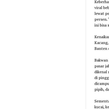
Keberha
viral be
lewat p
persen. 
ini bisa
Kenaikan
Kacang, 
Banten d
Bakwan 
pasar ja
dikenal
di pingg
dicampu
pipih, d
Sementa
kucai, k