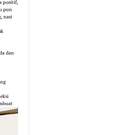
 positif,
nu pun
, nasi
ak
da dan
ang
eksi
embuat