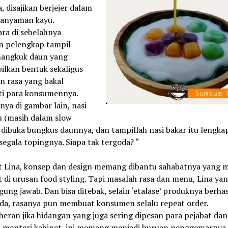
, disajikan berjejer dalam
anyaman kayu.
ra di sebelahnya
n pelengkap tampil
angkuk daun yang
lkan bentuk sekaligus
n rasa yang bakal
ti para konsumennya.
nya di gambar lain, nasi
u (masih dalam slow
dibuka bungkus daunnya, dan tampillah nasi bakar itu lengka
egala topingnya. Siapa tak tergoda? “
 Lina, konsep dan design memang dibantu sahabatnya yang
 di urusan food styling. Tapi masalah rasa dan menu, Lina ya
ung jawab. Dan bisa ditebak, selain ‘etalase’ produknya berhas
a, rasanya pun membuat konsumen selalu repeat order.
 heran jika hidangan yang juga sering dipesan para pejabat dan
-menteri kabinet, ini memang menjadi buruan penggemarnya.