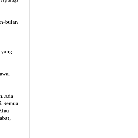
an-bulan
r yang
awai
h. Ada
i. Semua
Atau
abat,