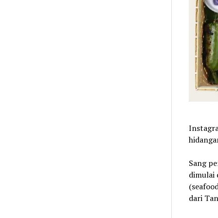
Instagra
hidangan
Sang pe
dimulai
(seafood
dari Ta