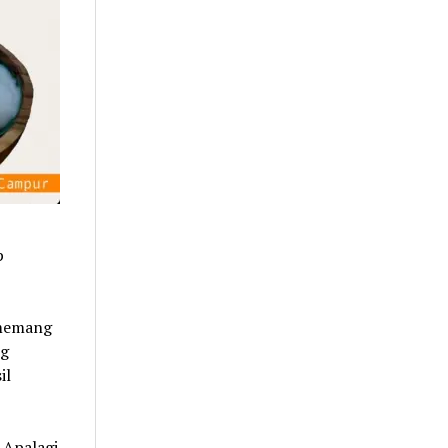
p
 memang
ng
il
 Apalagi