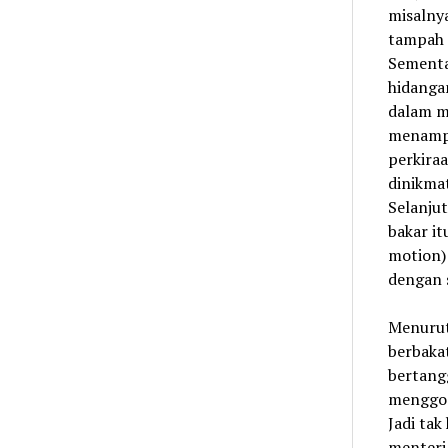
misalnya
tampah 
Sementa
hidanga
dalam m
menampi
perkiraa
dinikma
Selanjut
bakar it
motion) 
dengan s
Menurut
berbakat
bertangg
menggod
Jadi tak
menteri