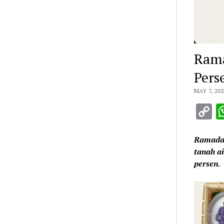
Rama
Pers
MAY 7, 20
C
L
Ramadan
tanah ai
persen.