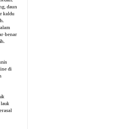
g, daun
ir kaldu
h.
dalam
ar-benar
ih.
snis
ine di
n
ik
 lauk
erasal