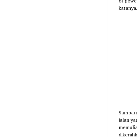
of power
katanya
Sampai 
jalan ya
memuliak
dikerahk