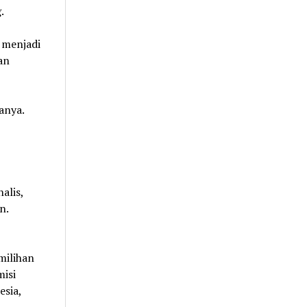
.
a menjadi
an
anya.
alis,
n.
milihan
misi
sia,