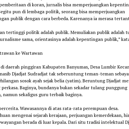
 pemberitaan di koran, jurnalis bisa memperjuangkan kepenti
Begitu pun di lembaga politik, seorang bisa memperjuangkan
ngan publik dengan cara berbeda. Karenanya ia merasa tertan
an tertinggi politik adalah publik. Memuliakan publik adalah t
 Jurnalisme sama, orientasinya adalah kepentingan publik,” kat
strawan ke Wartawan
r di daerah pinggiran Kabupaten Banyumas, Desa Lumbir Kec
 nasib Djadjat Sudradjat tak seberuntung teman-teman sebayan
hilangan sosok ayah sejak belia (yatim). Beruntung Djadjat me
g perkasa. Baginya, bundanya bukan sekadar tulang punggung
, namun sekaligus guru terbaik baginya.
 bercerita. Wawasannya di atas rata-rata perempuan desa.
huan mengenai sejarah kerajaan, perjuangan kemerdekaan, hi
wayangan berada di luar kepala. Dari situ tradisi intelektual D