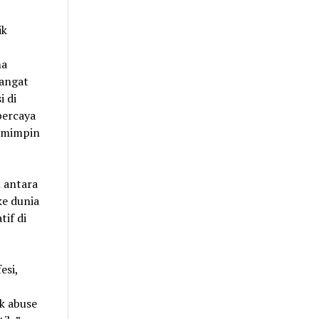
ik
ma
sangat
i di
percaya
emimpin
h antara
ke dunia
tif di
esi,
k abuse