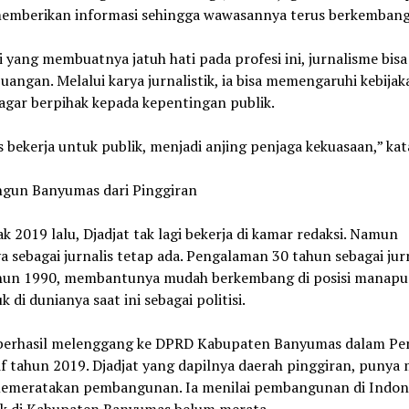
emberikan informasi sehingga wawasannya terus berkembang
i yang membuatnya jatuh hati pada profesi ini, jurnalisme bis
juangan. Melalui karya jurnalistik, ia bisa memengaruhi kebijak
agar berpihak kepada kepentingan publik.
s bekerja untuk publik, menjadi anjing penjaga kekuasaan,” kat
un Banyumas dari Pinggiran
jak 2019 lalu, Djadjat tak lagi bekerja di kamar redaksi. Namun
a sebagai jurnalis tetap ada. Pengalaman 30 tahun sebagai jurn
ahun 1990, membantunya mudah berkembang di posisi manapu
 di dunianya saat ini sebagai politisi.
 berhasil melenggang ke DPRD Kabupaten Banyumas dalam Pe
if tahun 2019. Djadjat yang dapilnya daerah pinggiran, punya 
emeratakan pembangunan. Ia menilai pembangunan di Indone