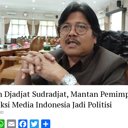
h Djadjat Sudradjat, Mantan Pemim
ksi Media Indonesia Jadi Politisi
022
opy
WhatsApp
Email
Facebook
Twitter
Share