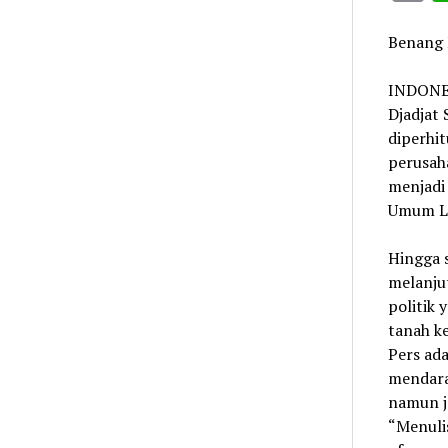
L
Benang 
INDONES
Djadjat 
diperhit
perusaha
menjadi
Umum La
Hingga s
melanju
politik 
tanah k
Pers ada
mendarah
namun j
“Menuli