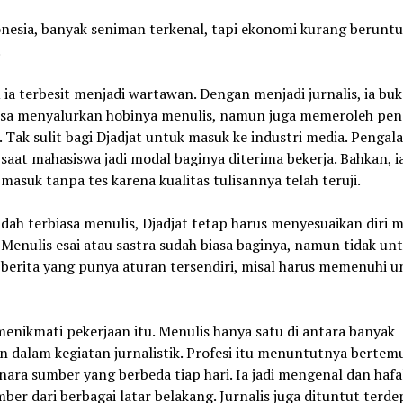
onesia, banyak seniman terkenal, tapi ekonomi kurang beruntu
.
u ia terbesit menjadi wartawan. Dengan menjadi jurnalis, ia bu
isa menyalurkan hobinya menulis, namun juga memeroleh pen
 Tak sulit bagi Djadjat untuk masuk ke industri media. Penga
saat mahasiswa jadi modal baginya diterima bekerja. Bahkan, i
 masuk tanpa tes karena kualitas tulisannya telah teruji.
dah terbiasa menulis, Djadjat tetap harus menyesuaikan diri m
. Menulis esai atau sastra sudah biasa baginya, namun tidak un
 berita yang punya aturan tersendiri, misal harus memenuhi u
menikmati pekerjaan itu. Menulis hanya satu di antara banyak
n dalam kegiatan jurnalistik. Profesi itu menuntutnya bertem
ara sumber yang berbeda tiap hari. Ia jadi mengenal dan hafa
ber dari berbagai latar belakang. Jurnalis juga dituntut terd