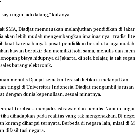
.
saya ingin jadi dalang,” katanya.
ak SMA, Djadjat memutuskan melanjutkan pendidikan di Jakar
 ia akan lebih mudah mengembangkan imajinasinya. Tradisi liter
ih kuat karena banyak pusat pendidikan berada. Ia juga mudah
an kawan berpikir dan memiliki hobi sama, menulis dan mem
nopang biaya hidupnya di Jakarta, di sela belajar, ia tak sega
sales barang elektronik.
an menulis Djadjat semakin terasah ketika ia melanjutkan
an tinggi di Universitas Indonesia. Djadjat mengambil jurusan 
at dengan dunia kepenulisan, sesuai minatnya.
sempat terobsesi menjadi sastrawan dan penulis. Namun anga
tika dihadapkan pada realitas yang tak mengenakkan. Di negeri
n kurang dihargai ternyata. Berbeda di negara lain, misal di M
n difasilitasi negara.