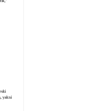
ik,”
eski
, yakni