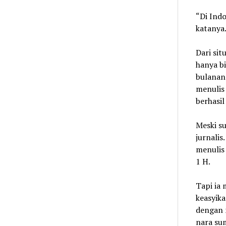
“Di Ind
katanya
Dari sit
hanya b
bulanan.
menulis 
berhasil
Meski su
jurnalis
menulis
1 H.
Tapi ia 
keasyika
dengan n
nara sum