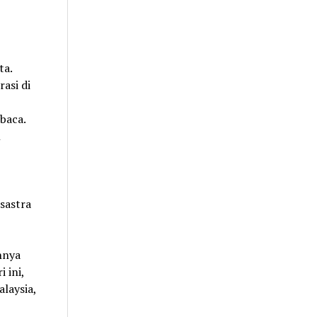
ta.
asi di
baca.
n
sastra
nnya
 ini,
alaysia,