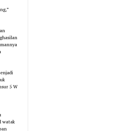
ng,”
kan
ghasilan
lamannya
a
enjadi
tuk
nsur 5 W
u
l watak
epan