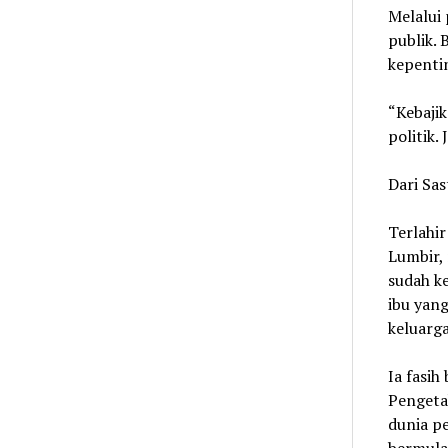
Melalui
publik. 
kepenti
“Kebajik
politik.
Dari Sa
Terlahi
Lumbir,
sudah ke
ibu yan
keluarga
Ia fasih
Pengeta
dunia pe