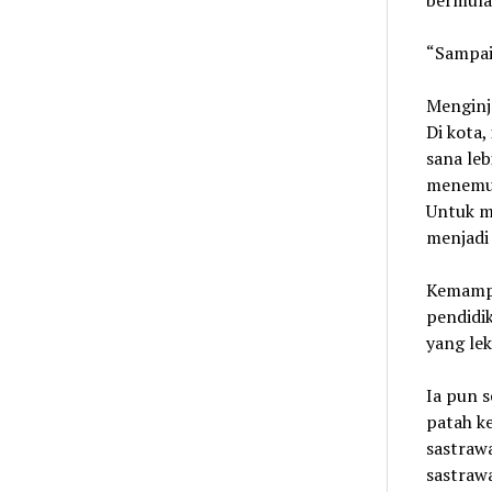
bermula
“Sampai 
Menginj
Di kota,
sana leb
menemuk
Untuk me
menjadi 
Kemampu
pendidik
yang lek
Ia pun 
patah ke
sastrawa
sastrawa