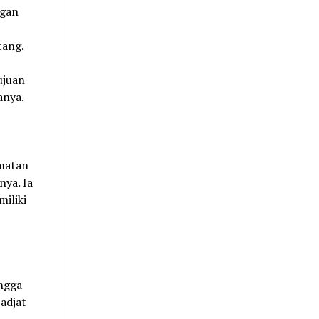
ngan
tang.
ujuan
anya.
amatan
ya. Ia
miliki
ngga
jadjat