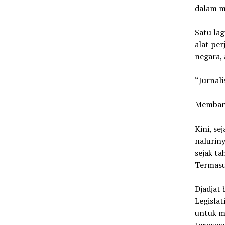
dalam m
Satu lag
alat per
negara, 
“Jurnali
Membang
Kini, se
naluriny
sejak t
Termasuk
Djadjat
Legislat
untuk m