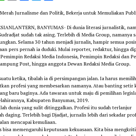
ink
Merah Jurnalisme dan Politik, Bekerja untuk Memuliakan Publ
IANLANTERN, BANYUMAS- Di dunia literasi jurnalistik, na
Sudradjat sudah tak asing. Terlebih di Media Group, namanya 
ungkan. Selama 30 tahun menjadi jurnalis, hampir semua posis
an pers pernah ia duduki. Mulai reporter, redaktur, hingga di
 Pemimpin Redaksi Media Indonesia, Pemimpin Redaksi dan P
mpung Post, hingga anggota Dewan Redaksi Media Group.
uatu ketika, tibalah ia di persimpangan jalan. Ia harus memili
tkan profesi yang membesarkan namanya. Atau banting setir 
yang baru baginya. Ada tawaran untuk maju di pemilihan legisla
elahirannya, Kabupaten Banyumas, 2019.
lah dunia yang sulit ditinggalkan. Profesi itu sudah terlanjur
 daging. Terlebih bagi Djadjat, jurnalis lebih dari sekadar prof
alan mencapai kemuliaan.
s bisa memengaruhi keputusam kekuasaan. Kita bisa mengkriti