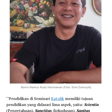
Romo Markus Rudy Hermawan (Foto: Emil Damsyik)
‘’
Pendidikan di Seminari
Katolik
memiliki tujuan
pendidikan yang didasari lima
asp
ek, yaitu
:
Scientia
(Pengetahuan),
Sanctitas
(kekudusan),
Sanitas