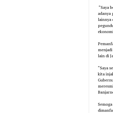
“Saya b
adanya 
lainnya 
pegundu
ekonomi
Pemanfa
menjadi 
lain di
“Saya se
kita inj
Gubernu
meresmi
Banjarn
Semoga 
dimanfa