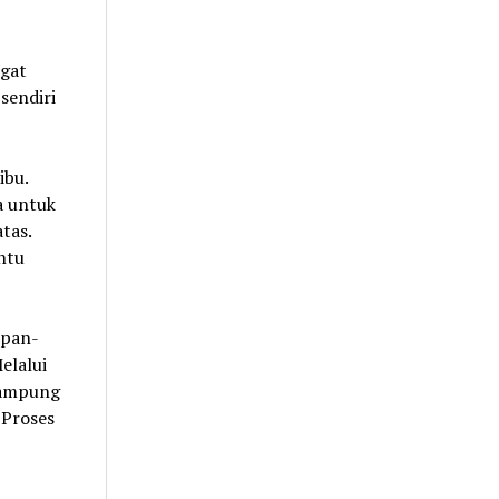
gat
sendiri
ibu.
a untuk
tas.
ntu
apan-
elalui
nampung
 Proses