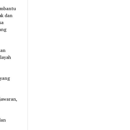
embantu
ak dan
sa
ang
kan
ilayah
 yang
jawaran,
dan