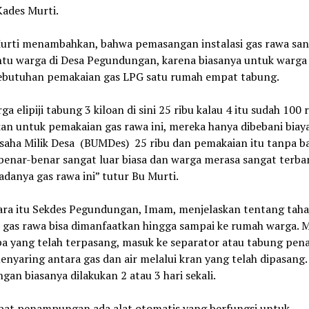
Kades Murti.
urti menambahkan, bahwa pemasangan instalasi gas rawa san
u warga di Desa Pegundungan, karena biasanya untuk warga 
ebutuhan pemakaian gas LPG satu rumah empat tabung.
rga elipiji tabung 3 kiloan di sini 25 ribu kalau 4 itu sudah 100 r
an untuk pemakaian gas rawa ini, mereka hanya dibebani biay
saha Milik Desa
(BUMDes)
25 ribu dan pemakaian itu tanpa ba
i benar-benar sangat luar biasa dan warga merasa sangat terba
danya gas rawa ini” tutur Bu Murti.
ra itu Sekdes Pegundungan, Imam, menjelaskan tentang tah
 gas rawa bisa dimanfaatkan hingga sampai ke rumah warga. M
pa yang telah terpasang, masuk ke separator atau tabung pe
nyaring antara gas dan air melalui kran yang telah dipasang.
gan biasanya dilakukan 2 atau 3 hari sekali.
pat penampungan ada alat otomatis yang berfungsi untuk