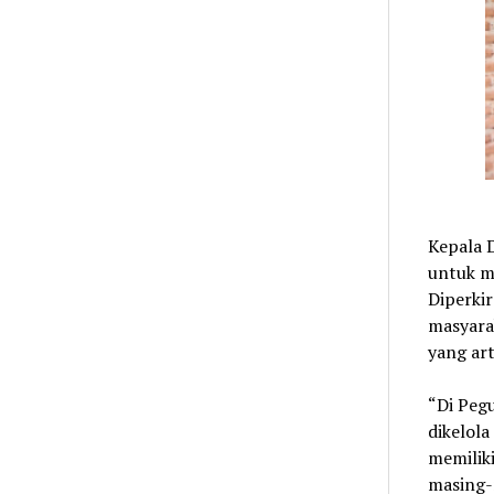
Kepala 
untuk me
Diperki
masyarak
yang ar
“Di Peg
dikelol
memilik
masing-