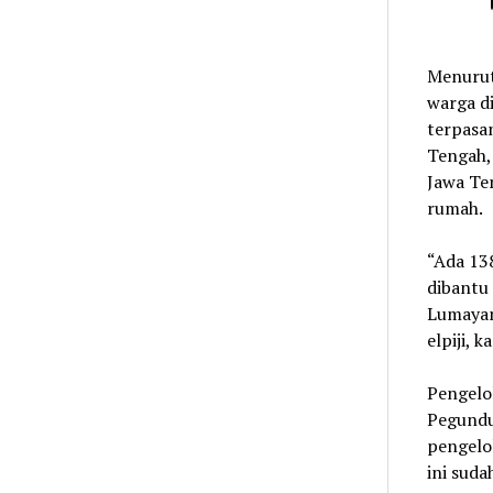
Menurut
warga d
terpasan
Tengah,
Jawa Te
rumah.
“Ada 13
dibantu 
Lumayan
elpiji, 
Pengelol
Pegundu
pengelo
ini suda