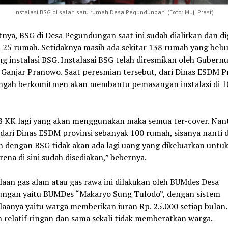
Instalasi BSG di salah satu rumah Desa Pegundungan. (Foto: Muji Prast)
nya, BSG di Desa Pegundungan saat ini sudah dialirkan dan d
i 25 rumah. Setidaknya masih ada sekitar 138 rumah yang bel
g instalasi BSG. Instalasai BSG telah diresmikan oleh Gubern
 Ganjar Pranowo. Saat peresmian tersebut, dari Dinas ESDM Pr
ngah berkomitmen akan membantu pemasangan instalasi di 1
8 KK lagi yang akan menggunakan maka semua ter-cover. Nant
dari Dinas ESDM provinsi sebanyak 100 rumah, sisanya nanti d
 dengan BSG tidak akan ada lagi uang yang dikeluarkan untuk
karena di sini sudah disediakan,” bebernya.
aan gas alam atau gas rawa ini dilakukan oleh BUMdes Desa
ngan yaitu BUMDes “Makaryo Sung Tulodo”, dengan sistem
laanya yaitu warga memberikan iuran Rp. 25.000 setiap bulan.
h relatif ringan dan sama sekali tidak memberatkan warga.