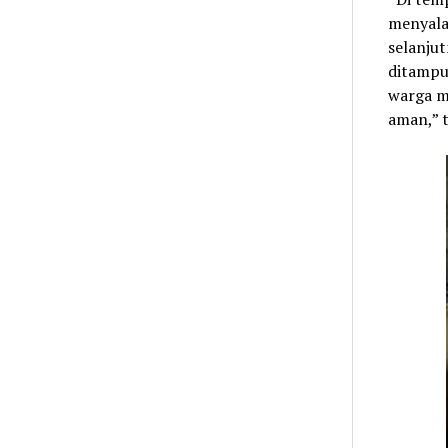
menyala
selanjut
ditampu
warga me
aman,” 