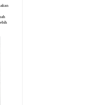
nakan
mah
ebih