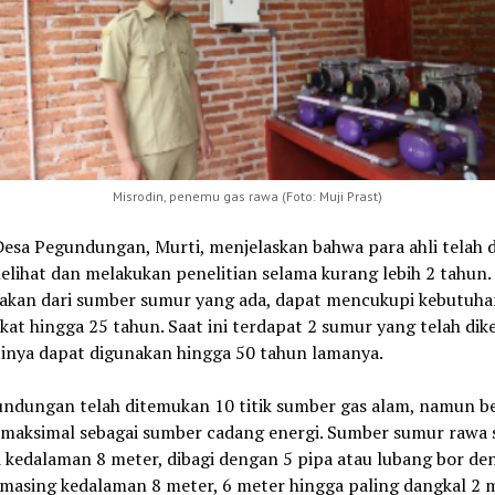
Misrodin, penemu gas rawa (Foto: Muji Prast)
Desa Pegundungan, Murti, menjelaskan bahwa para ahli telah 
lihat dan melakukan penelitian selama kurang lebih 2 tahun.
rakan dari sumber sumur yang ada, dapat mencukupi kebutuha
at hingga 25 tahun. Saat ini terdapat 2 sumur yang telah dike
tinya dapat digunakan hingga 50 tahun lamanya.
undungan telah ditemukan 10 titik sumber gas alam, namun b
a maksimal sebagai sumber cadang energi. Sumber sumur rawa s
i kedalaman 8 meter, dibagi dengan 5 pipa atau lubang bor de
masing kedalaman 8 meter, 6 meter hingga paling dangkal 2 m