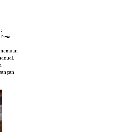
g
 Desa
Penemuan
manual.
a
sangan