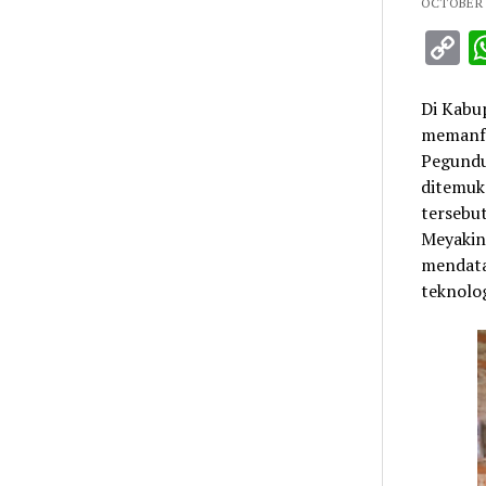
OCTOBER 8
C
L
Di Kabu
memanfa
Pegundu
ditemuk
tersebut
Meyakin
mendata
teknolo