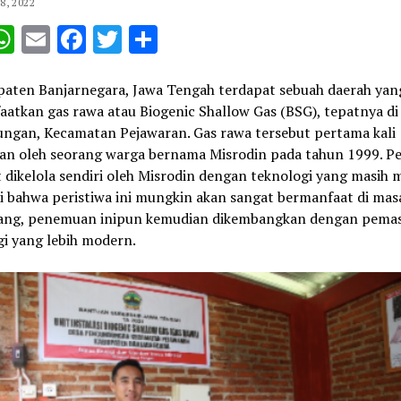
, 2022
opy
WhatsApp
Email
Facebook
Twitter
Share
ink
paten Banjarnegara, Jawa Tengah terdapat sebuah daerah yan
atkan gas rawa atau Biogenic Shallow Gas (BSG), tepatnya di
ngan, Kecamatan Pejawaran. Gas rawa tersebut pertama kali
an oleh seorang warga bernama Misrodin pada tahun 1999. 
 dikelola sendiri oleh Misrodin dengan teknologi yang masih 
i bahwa peristiwa ini mungkin akan sangat bermanfaat di mas
ng, penemuan inipun kemudian dikembangkan dengan pema
gi yang lebih modern.