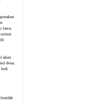
igunakan
um
ur Jawa
ovinsi
00
i akan
ari desa.
 beli
 Jumlah