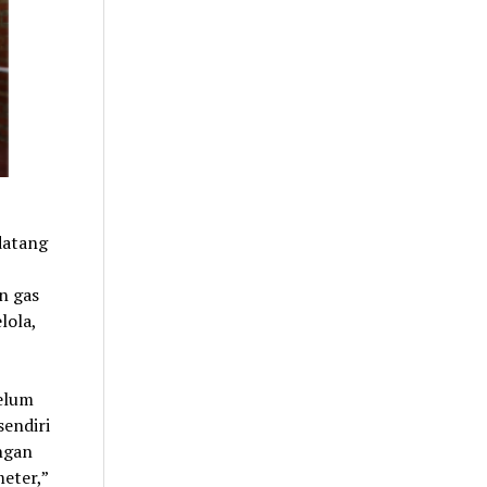
datang
n gas
lola,
elum
endiri
ngan
eter,”