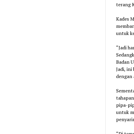
terang 
Kades M
membant
untuk k
“Jadi ha
Sedangk
Badan U
Jadi, in
dengan a
Sementa
tahapan
pipa-pi
untuk me
penyarin
“Di tem