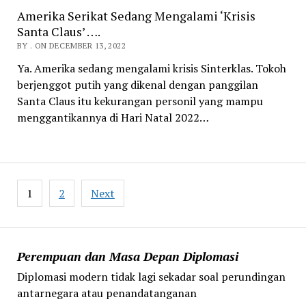
Amerika Serikat Sedang Mengalami ‘Krisis
Santa Claus’ ….
BY . ON DECEMBER 13, 2022
Ya. Amerika sedang mengalami krisis Sinterklas. Tokoh
berjenggot putih yang dikenal dengan panggilan
Santa Claus itu kekurangan personil yang mampu
menggantikannya di Hari Natal 2022…
Posts
1
2
Next
pagination
Perempuan dan Masa Depan Diplomasi
Diplomasi modern tidak lagi sekadar soal perundingan
antarnegara atau penandatanganan