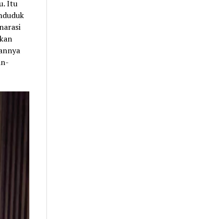
. Itu
enduduk
 narasi
ikan
kannya
an-