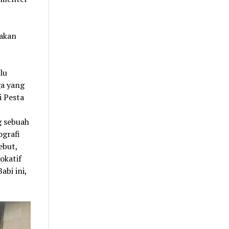
pakan
lu
ga yang
i Pesta
g sebuah
ografi
ebut,
okatif
abi ini,