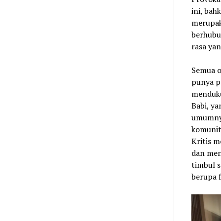
ini, bah
merupak
berhubu
rasa yan
Semua or
punya p
mendukun
Babi, ya
umumnya
komunit
Kritis m
dan men
timbul s
berupa 