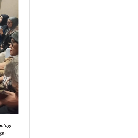
ootage
ga-