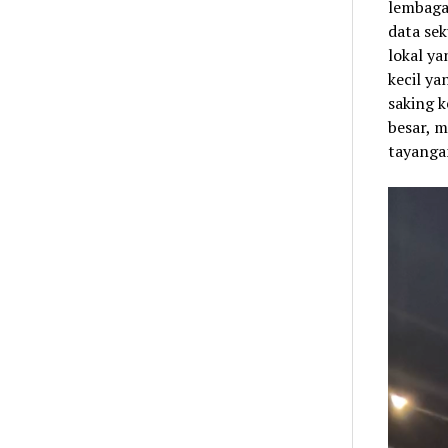
lembaga 
data se
lokal ya
kecil ya
saking 
besar, 
tayanga