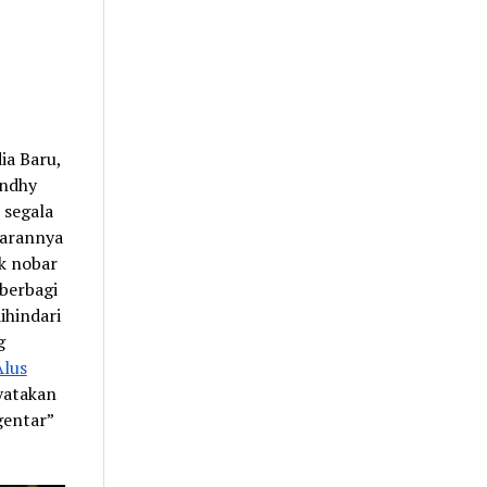
ia Baru,
andhy
 segala
tarannya
ak nobar
 berbagi
ihindari
g
Alus
nyatakan
gentar”