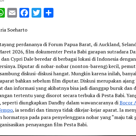
026
opy
WhatsApp
Email
Facebook
Twitter
Share
ink
ria Soeharto
tayang perdananya di Forum Papua Barat, di Auckland, Seland
Maret 2026, film dokumenter Pesta Babi garapan sutradara D
dan Cypri Dale beredar di berbagai lokasi di Indonesia dengan
ersinya. Diputar di nobar-nobar (nonton-bareng) kecil, pemu
isambung diskusi-diskusi hangat. Mungkin karena inilah, bany
aparat bahkan sebelum film diputar. Diskusi merupakan ajang
 dan informasi yang akibatnya bisa jadi dianggap buruk dan d
angan tertentu yang disorot secara terbuka di Pesta Babi. Yan
, seperti diungkapkan Dandhy dalam wawancaranya di
Bocor 
 Tempo
, ia sendiri dan timnya tidak dikejar-kejar aparat. Ia me
an hormatnya pada para penyelenggara nobar yang “maju tak 
anisasikan penayangan film Pesta Babi.