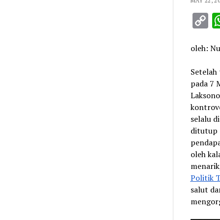
MAY 22, 2
C
L
oleh: Nu
Setelah 
pada 7 
Laksono 
kontrov
selalu d
ditutup 
pendapat
oleh kal
menarik
Politik
salut d
mengorg