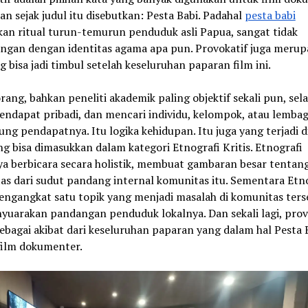
kan sejak judul itu disebutkan: Pesta Babi. Padahal
pesta babi
an ritual turun-temurun penduduk asli Papua, sangat tidak
ngan dengan identitas agama apa pun. Provokatif juga meru
g bisa jadi timbul setelah keseluruhan paparan film ini.
ang, bahkan peneliti akademik paling objektif sekali pun, sela
endapat pribadi, dan mencari individu, kelompok, atau lemba
g pendapatnya. Itu logika kehidupan. Itu juga yang terjadi d
ng bisa dimasukkan dalam kategori Etnografi Kritis. Etnografi
 berbicara secara holistik, membuat gambaran besar tentan
as dari sudut pandang internal komunitas itu. Sementara Etn
engangkat satu topik yang menjadi masalah di komunitas ters
yuarakan pandangan penduduk lokalnya. Dan sekali lagi, prov
ebagai akibat dari keseluruhan paparan yang dalam hal Pesta B
film dokumenter.